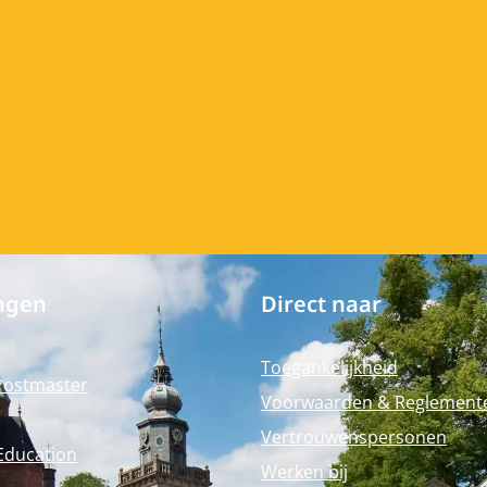
ngen
Direct naar
Toegankelijkheid
Postmaster
Voorwaarden & Reglement
Vertrouwenspersonen
Education
Werken bij