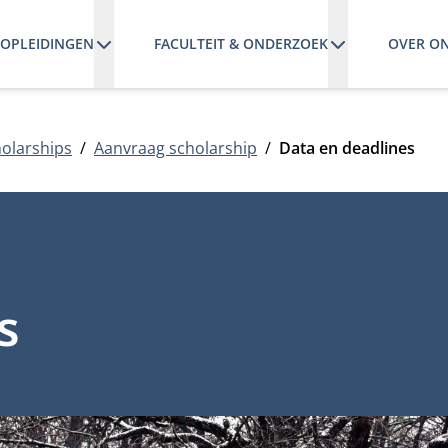
OPLEIDINGEN
FACULTEIT & ONDERZOEK
OVER O
olarships
Aanvraag scholarship
Data en deadlines
s