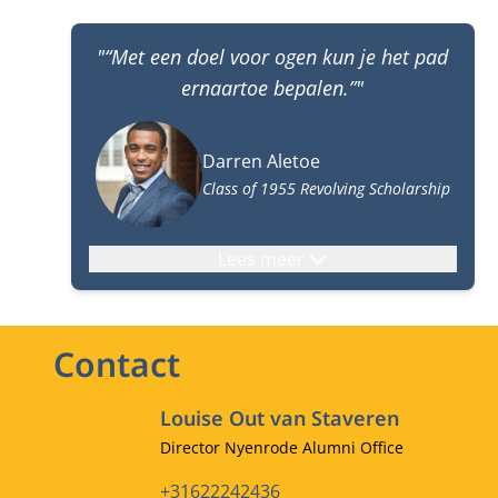
"“Met een doel voor ogen kun je het pad
ernaartoe bepalen.”"
Darren Aletoe
Class of 1955 Revolving Scholarship
Lees meer
Contact
Louise Out van Staveren
Functietitel
Director Nyenrode Alumni Office
Telefoonnummer
+31622242436