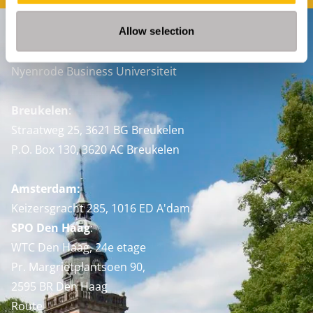
Allow selection
Contact
Nyenrode Business Universiteit
Breukelen
:
Straatweg 25, 3621 BG Breukelen
P.O. Box 130, 3620 AC Breukelen
Amsterdam:
Keizersgracht 285, 1016 ED A'dam
SPO Den Haag
:
WTC Den Haag, 24e etage
Pr. Margrietplantsoen 90,
2595 BR Den Haag
Route