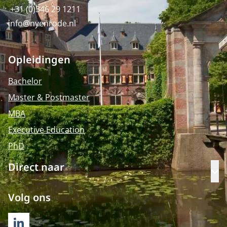
+31 (0)346 29 1211
info@nyenrode.nl
Opleidingen
Bachelor
Master & Postmaster
MBA
Executive Education
PhD
Direct naar
Op
Volg ons