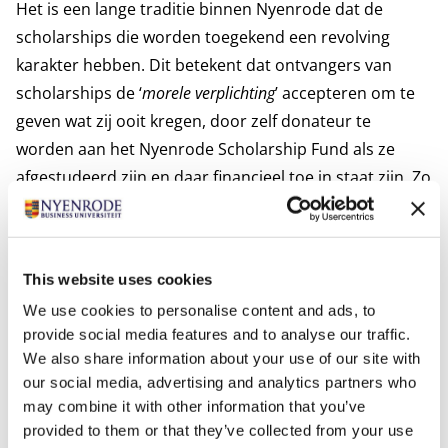
Het is een lange traditie binnen Nyenrode dat de
scholarships die worden toegekend een revolving
karakter hebben. Dit betekent dat ontvangers van
scholarships de ‘
morele verplichting
’ accepteren om te
geven wat zij ooit kregen, door zelf donateur te
worden aan het Nyenrode Scholarship Fund als ze
afgestudeerd zijn en daar financieel toe in staat zijn. Zo
krijgt het Scholarship Fund een doorlopende
financiering en kan het in de toekomst scholarships
blijven toekennen. We hopen dat alle
This website uses cookies
scholarshipstudenten deze traditie steunen en
We use cookies to personalise content and ads, to
bijdragen naar vermogen.
provide social media features and to analyse our traffic.
De scholarships voor het academische jaar 2026-2027
We also share information about your use of our site with
zijn hieronder beschreven. Je kunt je hiervoor
our social media, advertising and analytics partners who
aanmelden als je voldoet aan de eisen die worden
may combine it with other information that you’ve
gesteld. Lees hiervoor het tabblad Voorwaarden en
provided to them or that they’ve collected from your use