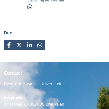
Stuur mij een e-mail
WhatsApp
Deel
FACEBOOK
X
LINKEDIN
WHATSAPP
Contact
Nyenrode Business Universiteit
Breukelen
:
Straatweg 25, 3621 BG Breukelen