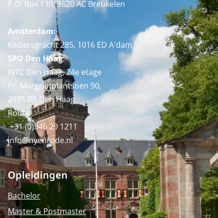
P.O. Box 130, 3620 AC Breukelen
Amsterdam:
Keizersgracht 285, 1016 ED A'dam
SPO Den Haag
:
WTC Den Haag, 24e etage
Pr. Margrietplantsoen 90,
2595 BR Den Haag
Route
+31 (0)346 29 1211
info@nyenrode.nl
Opleidingen
Bachelor
Master & Postmaster