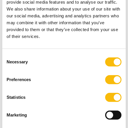
provide social media features and to analyse our traffic.
Donderdag 24 september
We also share information about your use of our site with
13:30-14:00
Welkom en registratie
our social media, advertising and analytics partners who
14:00-15:00
Programmapresentatie
may combine it with other information that you’ve
15:15-16:00
Hoorcollege
provided to them or that they’ve collected from your use
16:00-17:00
Borrel
of their services.
Gerelateerde opleidingen
Consent
Necessary
Selection
Preferences
Statistics
Marketing