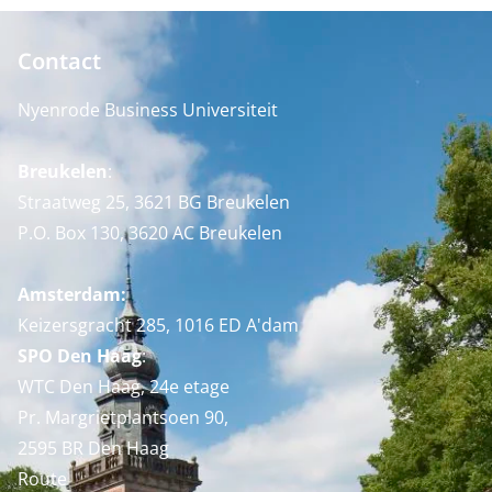
Contact
Nyenrode Business Universiteit
Breukelen
:
Straatweg 25, 3621 BG Breukelen
P.O. Box 130, 3620 AC Breukelen
Amsterdam:
Keizersgracht 285, 1016 ED A'dam
SPO Den Haag
:
WTC Den Haag, 24e etage
Pr. Margrietplantsoen 90,
2595 BR Den Haag
Route