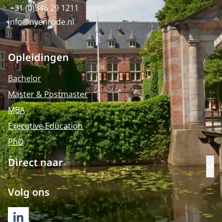
+31 (0)346 29 1211
info@nyenrode.nl
Opleidingen
Bachelor
Master & Postmaster
MBA
Executive Education
PhD
Direct naar
Op
Volg ons