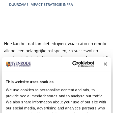
DUURZAME IMPACT STRATEGIE INFRA
Hoe kan het dat familiebedrijven, waar ratio en emotie
allebei een belangrijke rol spelen, zo succesvol en
dominant zijn in de Nederlandse- en wereldeconomie?
Om inzicht te krijgen in de dynamiek van het
familiebedrijf, doen wij sinds 1992 structureel
onderzoek. Daaruit is in 2002 de RSM-leerstoel
This website uses cookies
Familiebedrijven en Bedrijfsoverdracht ontstaan. Deze
We use cookies to personalise content and ads, to
leerstoel wordt gesponsord door
RSM
en
NPM Capital
.
provide social media features and to analyse our traffic.
In 2021 is ook de Van Lanschot Kempen-leerstoel
We also share information about your use of our site with
Familiebedrijven en Eigendomsdynamiek ingesteld.
our social media, advertising and analytics partners who