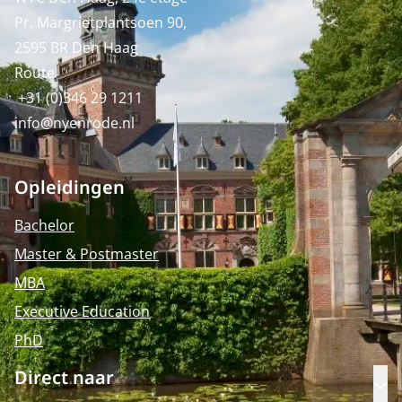
Pr. Margrietplantsoen 90,
2595 BR Den Haag
Route
+31 (0)346 29 1211
info@nyenrode.nl
Opleidingen
Bachelor
Master & Postmaster
MBA
Executive Education
PhD
Direct naar