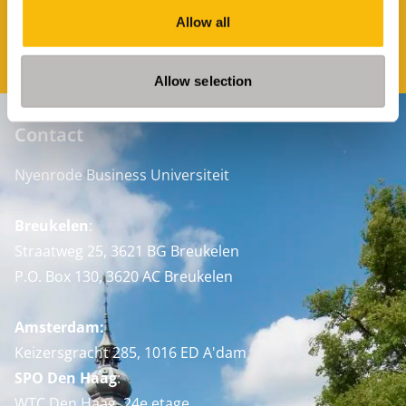
Prof. dr. Roberto
Prof. dr. Marta
Allow all
Flören
Berent-Braun
Hoogleraar
Hoogleraar
Functietitel:
Functietitel:
Allow selection
Contact
Nyenrode Business Universiteit
Breukelen
:
Straatweg 25, 3621 BG Breukelen
P.O. Box 130, 3620 AC Breukelen
Amsterdam:
Keizersgracht 285, 1016 ED A'dam
SPO Den Haag
:
WTC Den Haag, 24e etage