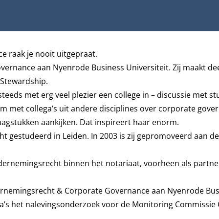
e raak je nooit uitgepraat.
overnance aan Nyenrode Business Universiteit. Zij maakt dee
 Stewardship
.
teeds met erg veel plezier een college in – discussie met st
 om met collega’s uit andere disciplines over corporate gove
aagstukken aankijken. Dat inspireert haar enorm.
cht gestudeerd in Leiden.
In 2003 is zij gepromoveerd aan d
dernemingsrecht binnen het notariaat, voorheen als partne
dernemingsrecht & Corporate Governance aan Nyenrode Bus
ega’s het nalevingsonderzoek voor de Monitoring Commissie