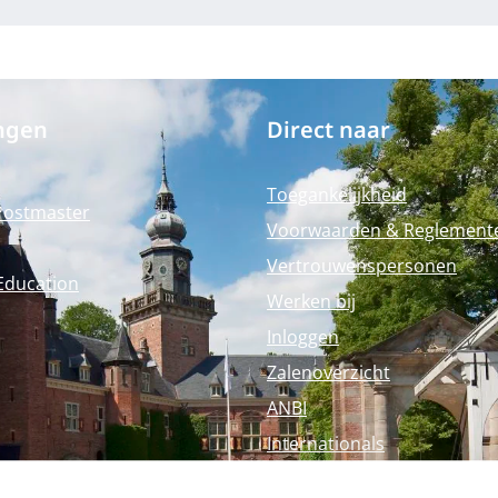
ngen
Direct naar
Toegankelijkheid
Postmaster
Voorwaarden & Reglement
Vertrouwenspersonen
Education
Werken bij
Inloggen
Zalenoverzicht
ANBI
Internationals
Perspagina