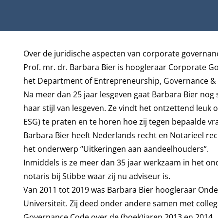
Biografie
Over de juridische aspecten van corporate governanc
Prof. mr. dr. Barbara Bier is hoogleraar Corporate G
het
Department of Entrepreneurship, Governance &
Na meer dan 25 jaar lesgeven gaat Barbara Bier nog s
haar stijl van lesgeven. Ze vindt het ontzettend leuk
ESG) te praten en te horen hoe zij tegen bepaalde vr
Barbara Bier heeft Nederlands recht en Notarieel re
het onderwerp “Uitkeringen aan aandeelhouders”.
Inmiddels is ze meer dan 35 jaar werkzaam in het on
notaris bij Stibbe waar zij nu adviseur is.
Van 2011 tot 2019 was Barbara Bier hoogleraar On
Universiteit. Zij deed onder andere samen met coll
Governance Code over de (boek)jaren 2013 en 2014.