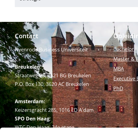
Contact
Opleidi
Bachelor
Nyenrode Business Universiteit
Master & 
Breukelen
:
MBA
Straatweg 25, 3621 BG Breukelen
Executive 
P.O. Box 130, 3620 AC Breukelen
PhD
Amsterdam:
Keizersgracht 285, 1016 ED A'dam
SPO Den Haag
:
WTC Den Haag, 24e etage
Pr. Margrietplantsoen 90,