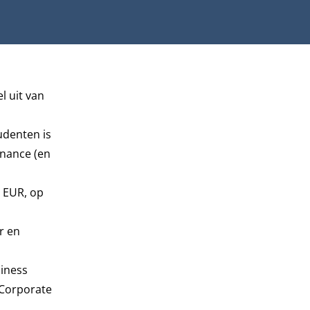
l uit van
udenten is
rnance (en
e EUR, op
r en
iness
 Corporate