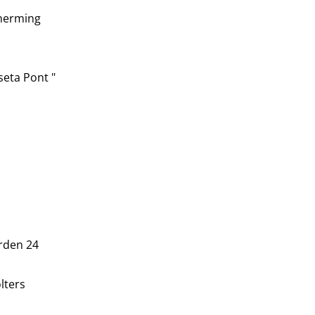
cherming
seta Pont "
rden 24
lters