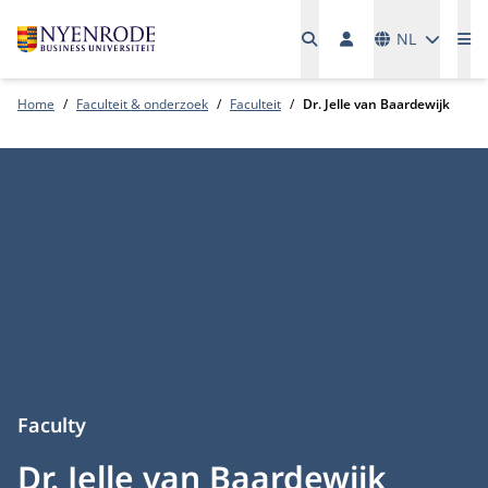
Talen
NL
Me
Home
Faculteit & onderzoek
Faculteit
Dr. Jelle van Baardewijk
Faculty
Dr. Jelle van Baardewijk