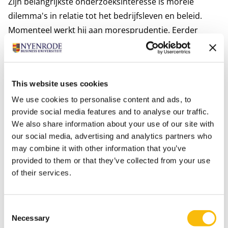
Zijn belangrijkste onderzoeksinteresse is morele
dilemma's in relatie tot het bedrijfsleven en beleid.
Momenteel werkt hij aan moresprudentie. Eerder
werkte Van Baardewijk aan de Vrije Universiteit als
universitair docent beleidsstudies en ethiek.
Hij houdt van lesgeven en studenten helpen de
This website uses cookies
geheimen van de traditie van ethiek te begrijpen.
We use cookies to personalise content and ads, to
Persoonlijke interesses
provide social media features and to analyse our traffic.
Van Baardewijk brengt graag tijd door met zijn vrouw
We also share information about your use of our site with
en hun drie kinderen. Plezier maken, sporten, genieten
our social media, advertising and analytics partners who
van muziek. De rest van de tijd leest hij, vooral
may combine it with other information that you’ve
geschiedenis, poëzie.
provided to them or that they’ve collected from your use
Relevante publicaties
of their services.
Baardewijk, J. van. (2025). Bedrijfsethiek en filosofie, een
hoorcollege over het goede leven en de vrije markt.
Consent
Necessary
Selection
Informatie