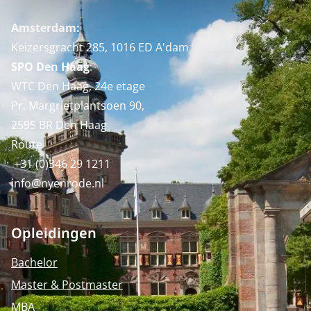
Amsterdam:
Keizersgracht 285, 1016 ED A'dam
SPO Den Haag
:
WTC Den Haag, 24e etage
Pr. Margrietplantsoen 90,
2595 BR Den Haag
Route
+31 (0)346 29 1211
info@nyenrode.nl
Opleidingen
Bachelor
Master & Postmaster
MBA