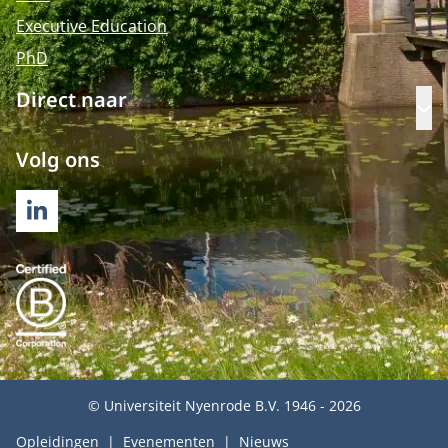
Executive Education
PhD
Direct naar
Op
Volg ons
LINKEDIN
© Universiteit Nyenrode B.V. 1946 - 2026
Opleidingen
Evenementen
Nieuws