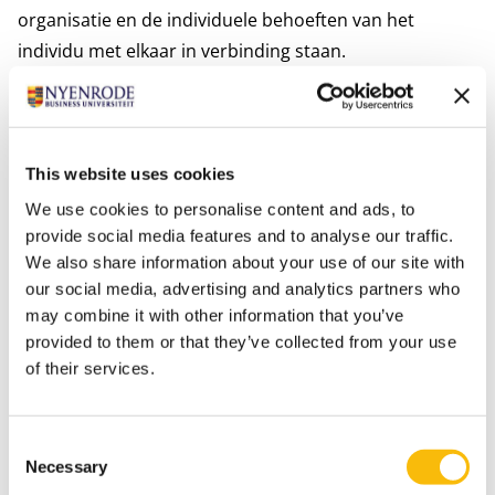
organisatie en de individuele behoeften van het
individu met elkaar in verbinding staan.
"Bij Nyenrode maken we een gedurfde belofte: We
geven vorm aan verantwoorde leiders. Dit
'vormgevingsproces' intrigeert en inspireert mij om
leiderschapsontwikkeling voor studenten en
This website uses cookies
leidinggevenden te begrijpen. Door middel van een
We use cookies to personalise content and ads, to
longitudinaal onderzoek hopen we meer inzicht te
provide social media features and to analyse our traffic.
We also share information about your use of our site with
krijgen in de 'persoonlijke leiderschapsreis'. Het is erg
our social media, advertising and analytics partners who
leuk om te zien dat mensen hun verantwoordelijkheid
may combine it with other information that you’ve
oppakken en verantwoordelijk worden in het bewegen
provided to them or that they’ve collected from your use
en ontwikkelen van hun zelf en hun organisatie. Ik ben
of their services.
graag betrokken bij dat proces op persoonlijk, team-
en organisatieniveau."
Consent
Necessary
Selection
Informatie