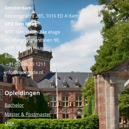
Amsterdam:
Keizersgracht 285, 1016 ED A'dam
SPO Den Haag
:
WTC Den Haag, 24e etage
Pr. Margrietplantsoen 90,
2595 BR Den Haag
Route
+31 (0)346 29 1211
info@nyenrode.nl
Opleidingen
Bachelor
Master & Postmaster
MBA