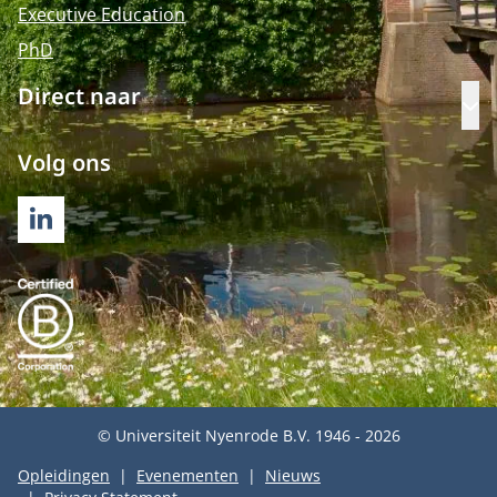
Executive Education
PhD
Direct naar
Op
Volg ons
LINKEDIN
© Universiteit Nyenrode B.V. 1946 - 2026
Opleidingen
Evenementen
Nieuws