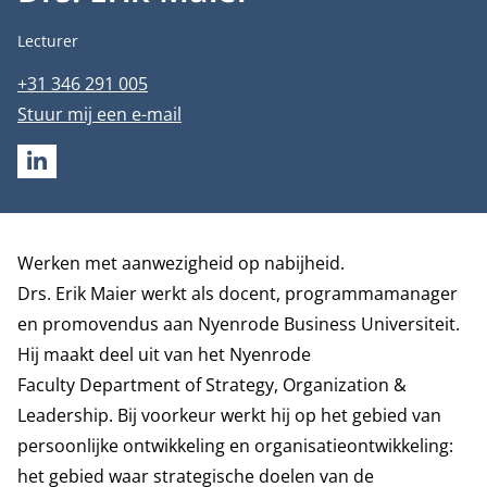
Functietitel
Lecturer
Telefoonnummer
+31 346 291 005
E-mailadres
Stuur mij een e-mail
LINKEDIN
Biografie
Werken met aanwezigheid op nabijheid.
Drs. Erik Maier werkt als docent, programmamanager
en promovendus aan Nyenrode Business Universiteit.
Hij maakt deel uit van het Nyenrode
Faculty
Department of Strategy, Organization &
Leadership
. Bij voorkeur werkt hij op het gebied van
persoonlijke ontwikkeling en organisatieontwikkeling:
het gebied waar strategische doelen van de