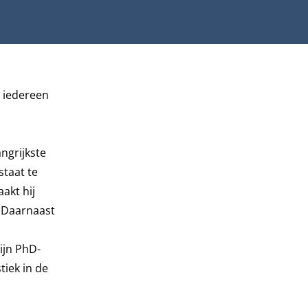
t iedereen
angrijkste
staat te
akt hij
. Daarnaast
ijn PhD-
tiek in de