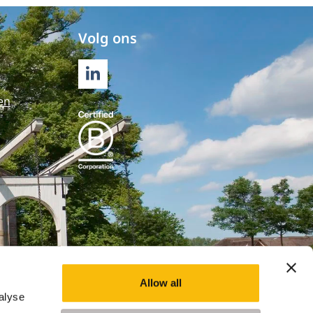
Volg ons
LINKEDIN
en
Allow all
alyse