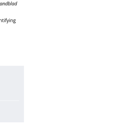
andblad
ntifying