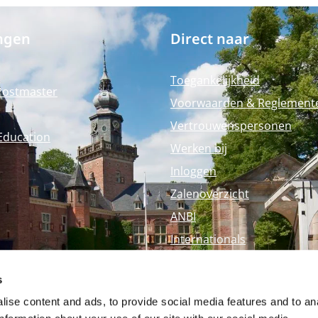
ngen
Direct naar
Toegankelijkheid
Postmaster
Voorwaarden & Reglement
Vertrouwenspersonen
Education
Werken bij
Inloggen
Zalenoverzicht
ANBI
Internationals
Perspagina
s
Nyenrode Webshop
ise content and ads, to provide social media features and to an