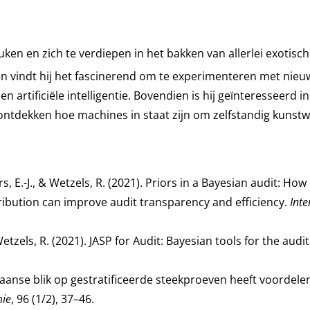
uken en zich te verdiepen in het bakken van allerlei exotisc
n vindt hij het fascinerend om te experimenteren met nieu
artificiële intelligentie. Bovendien is hij geïnteresseerd in
 ontdekken hoe machines in staat zijn om zelfstandig kunst
, E.-J., & Wetzels, R. (2021). Priors in a Bayesian audit: How
stribution can improve audit transparency and efficiency.
Inte
 Wetzels, R. (2021). JASP for Audit: Bayesian tools for the audi
esiaanse blik op gestratificeerde steekproeven heeft voordele
mie
, 96 (1/2), 37–46.