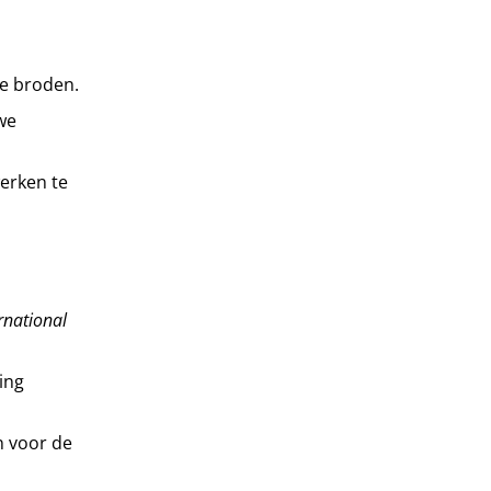
he broden.
we
werken te
rnational
ting
n voor de