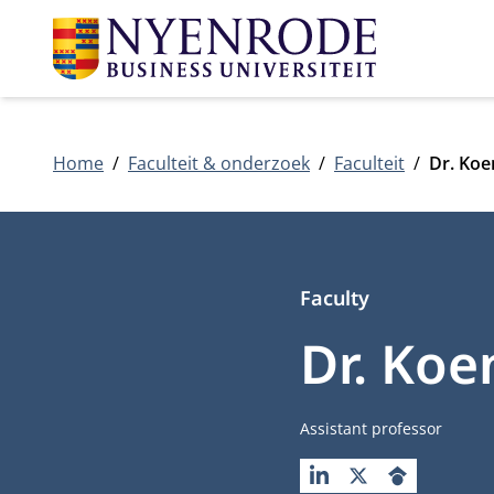
Home
Faculteit & onderzoek
Faculteit
Dr. Koe
Faculty
Dr. Koe
Functietitel
Assistant professor
LINKEDIN
X
GOOGLESCH