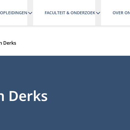
OPLEIDINGEN
FACULTEIT & ONDERZOEK
OVER O
n Derks
n Derks
OLAR