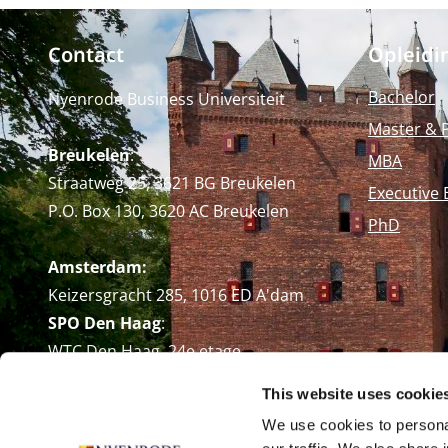
Contact
Opleidi
Bachelor
Nyenrode Business Universiteit
Master & 
Breukelen
:
MBA
Straatweg 25, 3621 BG Breukelen
Executive 
P.O. Box 130, 3620 AC Breukelen
PhD
Amsterdam:
Keizersgracht 285, 1016 ED A'dam
SPO Den Haag
:
WTC Den Haag, 24e etage
Pr. Margrietplantsoen 90,
This website uses cookie
2595 BR Den Haag
We use cookies to personal
Route