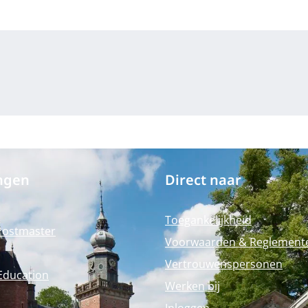
ngen
Direct naar
Toegankelijkheid
Postmaster
Voorwaarden & Reglement
Vertrouwenspersonen
Education
Werken bij