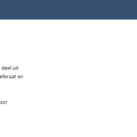
deel uit
referaat en
voor