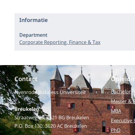
Informatie
Department
Corporate Reporting, Finance & Tax
Contact
Opleidi
Bachelor
Nyenrode Business Universiteit
Master & 
Breukelen
:
MBA
Straatweg 25, 3621 BG Breukelen
Executive 
P.O. Box 130, 3620 AC Breukelen
PhD