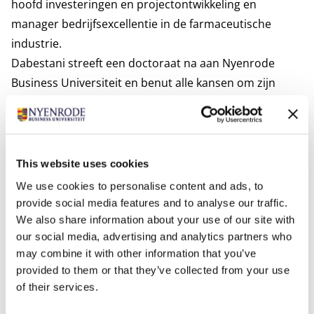
hoofd investeringen en projectontwikkeling en
manager bedrijfsexcellentie in de farmaceutische
industrie.
Dabestani streeft een doctoraat na aan Nyenrode
Business Universiteit en benut alle kansen om zijn
nieuwsgierigheid te bevredigen en voortdurend te
blijven leren, weten en begrijpen. Op deze manier geeft
Dabestani invulling aan de missie en kernwaarden van
Nyenrode.
This website uses cookies
Interesses
We use cookies to personalise content and ads, to
Dabestani brengt graag tijd door met zijn familie,
provide social media features and to analyse our traffic.
speelt schaak en leest romans.
We also share information about your use of our site with
our social media, advertising and analytics partners who
Relevante publicaties
may combine it with other information that you’ve
Solaimani, S., Dabestani, R., Harrison-Prentice, T., Ellis,
provided to them or that they’ve collected from your use
E., Kerr, M., Choudhury, A. and Bakhshi, N. (2023).
of their services.
Exploration and prioritisation of critical success factors