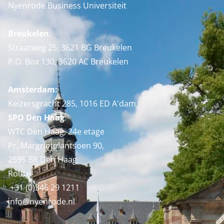
Nyenrode Business Universiteit
Breukelen
:
Straatweg 25, 3621 BG Breukelen
P.O. Box 130, 3620 AC Breukelen
Amsterdam:
Keizersgracht 285, 1016 ED A'dam
SPO Den Haag
:
WTC Den Haag, 24e etage
Pr. Margrietplantsoen 90,
2595 BR Den Haag
Route
+31 (0)346 29 1211
info@nyenrode.nl