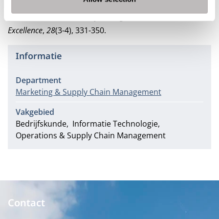
and fastidious customers’ priorities in service quality
dimensions.
Total Quality Management & Business
Excellence
,
28
(3-4), 331-350.
Informatie
Department
Marketing & Supply Chain Management
Vakgebied
Bedrijfskunde
Informatie Technologie
Operations & Supply Chain Management
Contact