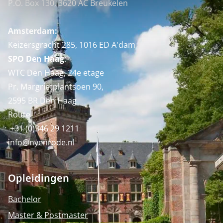
P.O. Box 130, 3620 AC Breukelen
Amsterdam:
Keizersgracht 285, 1016 ED A'dam
SPO Den Haag
:
WTC Den Haag, 24e etage
Pr. Margrietplantsoen 90,
2595 BR Den Haag
Route
+31 (0)346 29 1211
info@nyenrode.nl
Opleidingen
Bachelor
Master & Postmaster