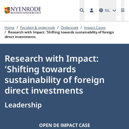
Talen
NL
Me
Home
Faculteit & onderzoek
Onderzoek
Impact Cases
Research with Impact: 'Shifting towards sustainability of foreign
direct investments
Research with Impact:
'Shifting towards
sustainability of foreign
direct investments
Leadership
OPEN DE IMPACT CASE