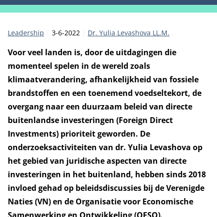
Categorie:
Publicatiedatum:
Auteur
Leadership
3-6-2022
Dr. Yulia Levashova LL.M.
Voor veel landen is, door de uitdagingen die
momenteel spelen in de wereld zoals
klimaatverandering, afhankelijkheid van fossiele
brandstoffen en een toenemend voedseltekort, de
overgang naar een duurzaam beleid van directe
buitenlandse investeringen (Foreign Direct
Investments) prioriteit geworden. De
onderzoeksactiviteiten van dr. Yulia Levashova op
het gebied van juridische aspecten van directe
investeringen in het buitenland, hebben sinds 2018
invloed gehad op beleidsdiscussies bij de Verenigde
Naties (VN) en de Organisatie voor Economische
Samenwerking en Ontwikkeling (OESO).