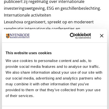
publiceert zij regelmatig over internationale
investeringswetgeving, ESG en geschillenbeslechting.
Internationale activiteiten
Levashova organiseert, spreekt op en modereert
regelmatig internationale conferenties en
evenementen, waaronder tijdens Paris Arbitration
Week en bijeenkomsten van de Verenigde Naties.
Daarnaast was zij als visiting scholar verbonden aan de
This website uses cookies
Universiteit van Napels, het European University
We use cookies to personalise content and ads, to
Institute, de Universiteit Gent en het Max Planck
provide social media features and to analyse our traffic.
Institute. Via haar internationale onderzoek,
We also share information about your use of our site with
samenwerkingen en bestuurlijke functies draagt zij bij
our social media, advertising and analytics partners who
aan de ontwikkeling van kennis en praktijk op het
may combine it with other information that you’ve
gebied van verantwoord ondernemerschap en
provided to them or that they’ve collected from your use
of their services.
duurzame investeringen.