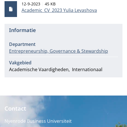
Publicatiedatum
Bestandsgrootte
12-9-2023
45 KB
Academic_CV_2023 Yulia Levashova
Informatie
Department
Entrepreneurship, Governance & Stewardship
Vakgebied
Academische Vaardigheden
Internationaal
Contact
Nyenrode Business Universiteit