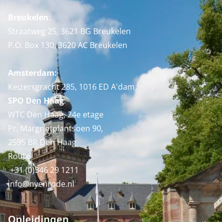
Breukelen
:
Straatweg 25, 3621 BG Breukelen
P.O. Box 130, 3620 AC Breukelen
Amsterdam:
Keizersgracht 285, 1016 ED A'dam
SPO Den Haag
:
WTC Den Haag, 24e etage
Pr. Margrietplantsoen 90,
2595 BR Den Haag
Route
+31 (0)346 29 1211
info@nyenrode.nl
Opleidingen