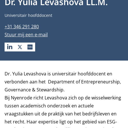
Dr. Yulia Levashova LL.M.
Functietitel
Universitair hoofddocent
Telefoonnummer
+31 346 291 280
E-mailadres
Stuur mij een e-mail
LINKEDIN
X
SSRN
Biografie
Dr. Yulia Levashova is universitair hoofddocent en
verbonden aan het
Department of Entrepreneurship,
Governance & Stewardship
.
Bij Nyenrode richt Levashova zich op de wisselwerking
tussen academisch onderzoek en actuele
vraagstukken uit de praktijk van het bedrijfsleven en
het recht. Haar expertise ligt op het gebied van ESG-