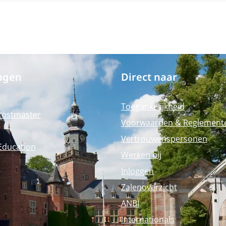
ngen
Direct naar
Toegankelijkheid
Postmaster
Voorwaarden & Reglement
Vertrouwenspersonen
Education
Werken bij
Inloggen
Zalenoverzicht
ANBI
Internationals