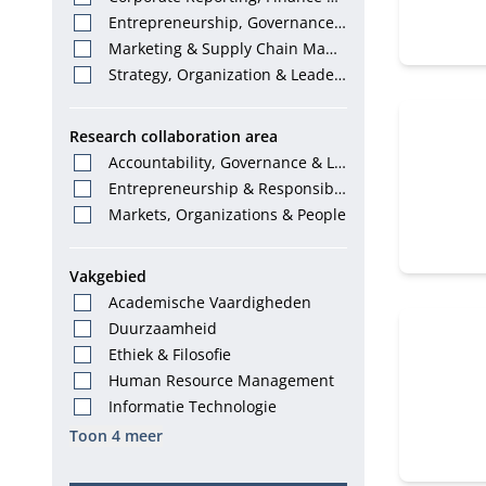
Tax
Entrepreneurship, Governance
& Stewardship
Marketing & Supply Chain Mana
gement
Strategy, Organization & Leader
ship
Research collaboration area
Accountability, Governance & La
w
Entrepreneurship & Responsibl
e Leadership
Markets, Organizations & People
Vakgebied
Academische Vaardigheden
Duurzaamheid
Ethiek & Filosofie
Human Resource Management
Informatie Technologie
Toon 4 meer