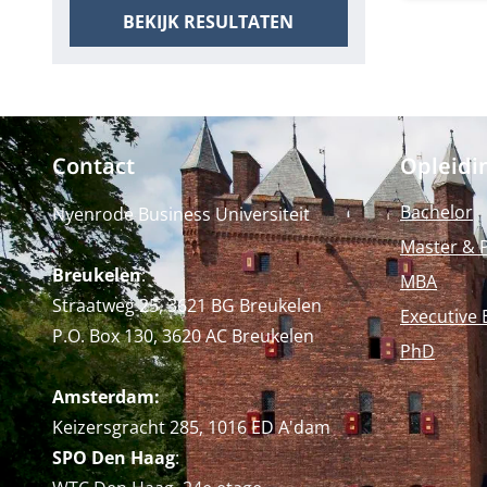
BEKIJK RESULTATEN
Contact
Opleidi
Bachelor
Nyenrode Business Universiteit
Master & 
Breukelen
:
MBA
Straatweg 25, 3621 BG Breukelen
Executive 
P.O. Box 130, 3620 AC Breukelen
PhD
Amsterdam:
Keizersgracht 285, 1016 ED A'dam
SPO Den Haag
: