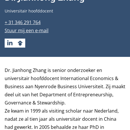
Functietitel
Universitair hoofddocent
Telefoonnummer
+ 31 346 291 764
E-mailadres
Stuur mij een e-mail
LINKEDIN
GOOGLESCHOLAR
Biografie
Dr. Jianhong Zhang is senior onderzoeker en
universitair hoofddocent International Economics &
Business aan Nyenrode Business Universiteit. Zij maakt
deel uit van het
Department of Entrepreneurship,
Governance & Stewardship
.
Ze kwam in 1999 als visiting scholar naar Nederland,
nadat ze al tien jaar als universitair docent in China
had gewerkt. In 2005 behaalde ze haar PhD in