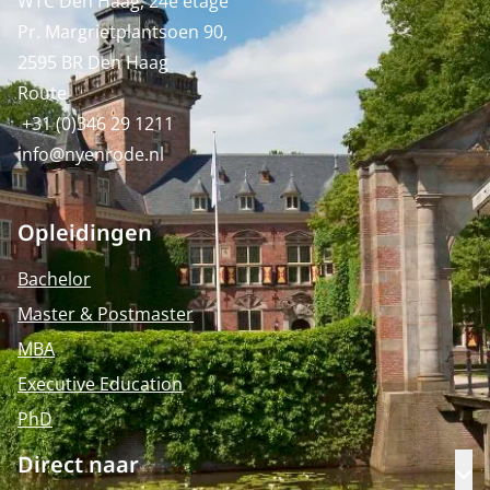
WTC Den Haag, 24e etage
Pr. Margrietplantsoen 90,
2595 BR Den Haag
Route
+31 (0)346 29 1211
info@nyenrode.nl
Opleidingen
Bachelor
Master & Postmaster
MBA
Executive Education
PhD
Direct naar