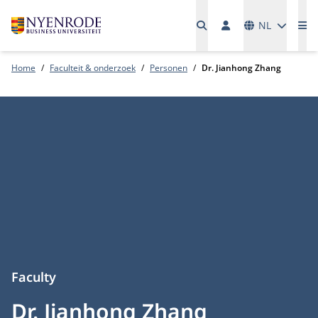
Talen
NL
Me
Home
Faculteit & onderzoek
Personen
Dr. Jianhong Zhang
Faculty
Dr. Jianhong Zhang