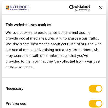
Zhang, J., van Witteloostuijn, A., Zhou, C., & Zhou, S.
(2024). Cross-border acquisition completion by
emerging market MNEs revisited: Inductive evidence
from a machine learning analysis.
Journal of World
This website uses cookies
Business
, 59(2), 101517.
We use cookies to personalise content and ads, to
Zhang, J., & Jiang, J. (2024). Investment deregulation and
provide social media features and to analyse our traffic.
We also share information about your use of our site with
innovation performance of Chinese private
our social media, advertising and analytics partners who
firms.
Journal of Financial Stability
,70, 101207.
may combine it with other information that you’ve
Jiang, J., & Zhang, J. (2023). Does political ideology
provided to them or that they’ve collected from your use
matter in Chinese cross-border acquisitions?
Journal of
of their services.
Business Research
,
161
, 113829.
Zhang, J., van Gorp, D., & Kievit, H. (2023). Digital
Consent
technology and national entrepreneurship: An
Necessary
Selection
ecosystem perspective.
The Journal of Technology
Transfer, 48
, 1077–1105,
Preferences
Zhang, J. (2022). Liability of emergingness and EMNEs’