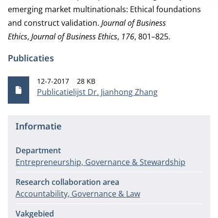
emerging market multinationals: Ethical foundations
and construct validation.
Journal of Business
Ethics
,
Journal of Business Ethics
,
176
, 801–825.
Publicaties
Publicatiedatum
Bestandsgrootte
12-7-2017
28 KB
Publicatielijst Dr. Jianhong Zhang
Informatie
Department
Entrepreneurship, Governance & Stewardship
Research collaboration area
Accountability, Governance & Law
Vakgebied