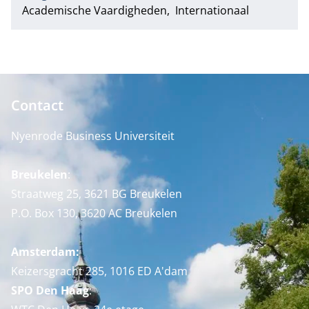
Academische Vaardigheden
Internationaal
Contact
Nyenrode Business Universiteit
Breukelen
:
Straatweg 25, 3621 BG Breukelen
P.O. Box 130, 3620 AC Breukelen
Amsterdam:
Keizersgracht 285, 1016 ED A'dam
SPO Den Haag
: