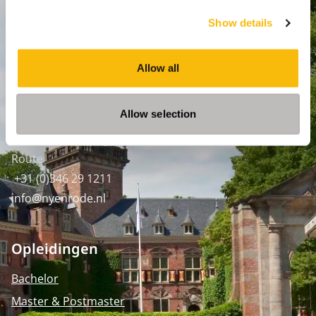
P.O. Box 130, 3620 AC Breukelen
Show details
Amsterdam:
Keizersgracht 285, 1016 ED A'dam
Allow all
SPO Den Haag
:
WTC Den Haag, 24e etage
Allow selection
Pr. Margrietplantsoen 90,
2595 BR Den Haag
Route
+31 (0)346 29 1211
info@nyenrode.nl
Opleidingen
Bachelor
Master & Postmaster