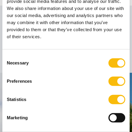
provide social media features and to analyse our traffic.
We also share information about your use of our site with
our social media, advertising and analytics partners who
Auteur
may combine it with other information that you’ve
provided to them or that they’ve collected from your use
of their services.
Prof. dr. Bob de Wit
(Emeritus)
Gastdocent
Functietitel:
Consent
Necessary
Selection
Preferences
Contact
Nyenrode Business Universiteit
Statistics
Breukelen
:
Marketing
Straatweg 25, 3621 BG Breukelen