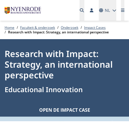
Talen
NL
Me
Home
Faculteit & onderzoek
Onderzoek
Impact Cases
Research with Impact: Strategy, an international perspective
Research with Impact:
Strategy, an international
perspective
Educational Innovation
OPEN DE IMPACT CASE