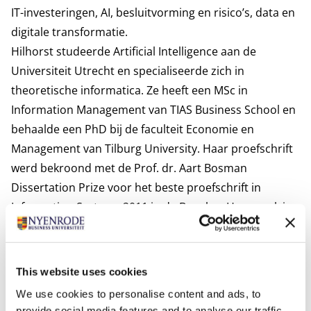
IT-investeringen, AI, besluitvorming en risico’s, data en
digitale transformatie.
Hilhorst studeerde Artificial Intelligence aan de
Universiteit Utrecht en specialiseerde zich in
theoretische informatica. Ze heeft een MSc in
Information Management van TIAS Business School en
behaalde een PhD bij de faculteit Economie en
Management van Tilburg University. Haar proefschrift
werd bekroond met de Prof. dr. Aart Bosman
Dissertation Prize voor het beste proefschrift in
Information Systems 2011 in de Benelux. Haar werk is
gepubliceerd in
Decision Support Systems, European
Journal of Information Systems, Information &
Management, Government Information
This website uses cookies
Quarterly
en
Health
.
We use cookies to personalise content and ads, to
Hilhorst is decaan van de faculteit Technology, Policy
provide social media features and to analyse our traffic.