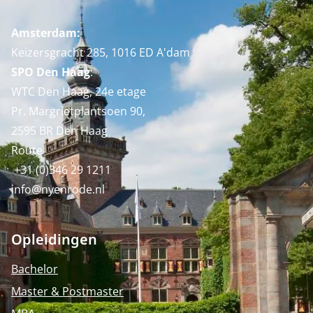
Amsterdam:
Keizersgracht 285, 1016 ED A'dam
SPO Den Haag
:
WTC Den Haag, 24e etage
Pr. Margrietplantsoen 90,
2595 BR Den Haag
Route
+31 (0)346 29 1211
info@nyenrode.nl
Opleidingen
Bachelor
Master & Postmaster