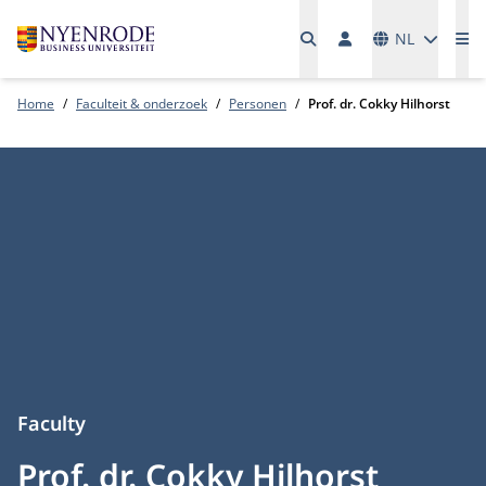
Talen
NL
Me
Home
Faculteit & onderzoek
Personen
Prof. dr. Cokky Hilhorst
Faculty
Prof. dr. Cokky Hilhorst