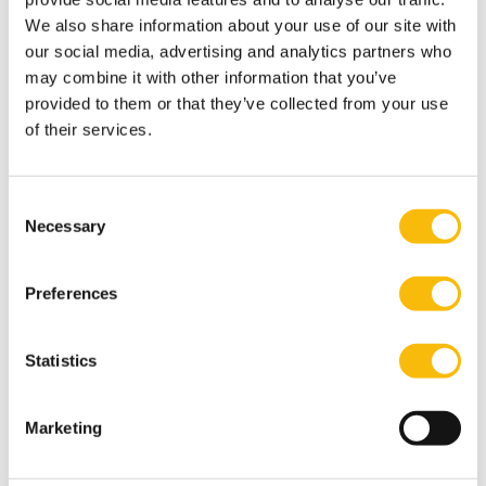
and Management aan de Technische Universiteit Delft.
We also share information about your use of our site with
Naast haar werk bij Nyenrode is zij lid van de raad van
our social media, advertising and analytics partners who
may combine it with other information that you’ve
commissarissen van ProRail en Grant
provided to them or that they’ve collected from your use
Thornton. Daarvoor heeft zij jarenlang gewerkt als
of their services.
director Technology bij PwC.
Nevenactiviteiten
ProRail.
Lid raad van commissarissen
Consent
Necessary
Grant Thornton.
Lid raad van commissarissen
Selection
TU Delft.
Decaan
Preferences
Publicaties
Statistics
Publicatiedatum
Bestandsgrootte
20-1-2025
38 KB
Publication List prof. dr. CAR Hilhorst 2025
Marketing