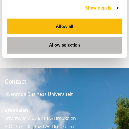
Informatie
Show details
Department
Accounting, Auditing & Control
Allow all
Vakgebied
Informatie Technologie
Leiderschap
Allow selection
Contact
Nyenrode Business Universiteit
Breukelen
:
Straatweg 25, 3621 BG Breukelen
P.O. Box 130, 3620 AC Breukelen