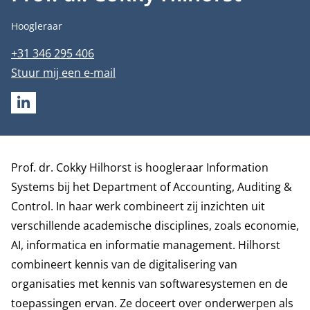
Functietitel
Hoogleraar
Telefoonnummer
+31 346 295 406
E-mailadres
Stuur mij een e-mail
LINKEDIN
Biografie
Prof. dr. Cokky Hilhorst is hoogleraar Information
Systems bij het
Department of Accounting, Auditing &
Control
. In haar werk combineert zij inzichten uit
verschillende academische disciplines, zoals economie,
AI, informatica en informatie management. Hilhorst
combineert kennis van de digitalisering van
organisaties met kennis van softwaresystemen en de
toepassingen ervan. Ze doceert over onderwerpen als