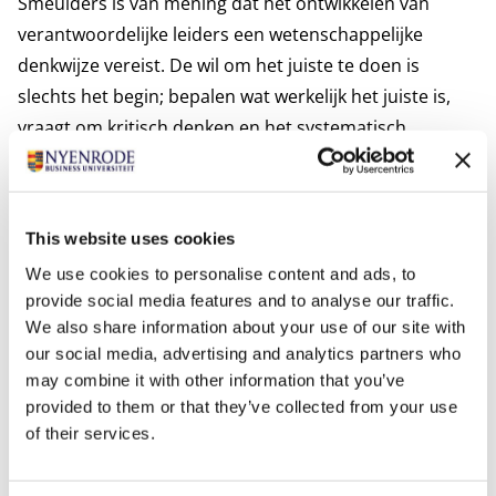
Smeulders is van mening dat het ontwikkelen van
verantwoordelijke leiders een wetenschappelijke
denkwijze vereist. De wil om het juiste te doen is
slechts het begin; bepalen wat werkelijk het juiste is,
vraagt om kritisch denken en het systematisch
verzamelen en analyseren van informatie. Hij wil
kennis ontwikkelen en doceren die daaraan bijdraagt.
Relevante publicaties
This website uses cookies
Smeulders, D., Dekker, H. C., & Van den Abbeele, A.
We use cookies to personalise content and ads, to
(2023). Post-acquisition integration: Managing cultural
provide social media features and to analyse our traffic.
differences and employee resistance using integration
We also share information about your use of our site with
controls.
Accounting, Organizations and Society
, 107,
our social media, advertising and analytics partners who
Article 101427.
may combine it with other information that you’ve
Smeulders, D., Dekker, H. C., & Van den Abbeele, A.
provided to them or that they’ve collected from your use
of their services.
(2019). Information availability in acquisition decisions:
The role of prior relations and rival bidders.
Journal of