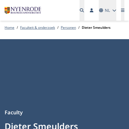
Talen
NL
Me
Home
Faculteit & onderzoek
Personen
Dieter Smeulders
Faculty
Dieter Smeulders