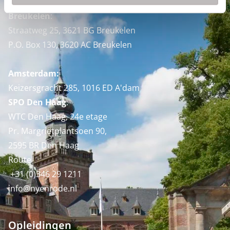
Breukelen
:
Straatweg 25, 3621 BG Breukelen
P.O. Box 130, 3620 AC Breukelen
Amsterdam:
Keizersgracht 285, 1016 ED A'dam
SPO Den Haag
:
WTC Den Haag, 24e etage
Pr. Margrietplantsoen 90,
2595 BR Den Haag
Route
+31 (0)346 29 1211
info@nyenrode.nl
Opleidingen