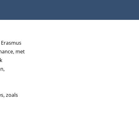
e Erasmus
rnance, met
k
n,
s, zoals