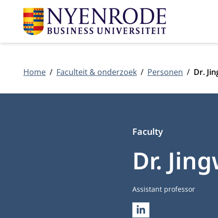
Home
Faculteit & onderzoek
Personen
Dr. Ji
Faculty
Dr. Jin
Functietitel
Assistant professor
LINKEDIN