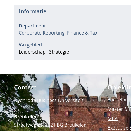
Informatie
Department
Corporate Reporting, Finance & Tax
Vakgebied
Leiderschap
Strategie
Contact
Opleidi
Bachelor
Nyenrode Business Universiteit
Master & 
Breukelen
:
MBA
Straatweg 25, 3621 BG Breukelen
Executive 