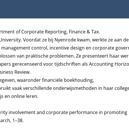
tment of Corporate Reporting, Finance & Tax
.
University. Voordat ze bij Nyenrode kwam, werkte ze aan d
op management control, incentive design en corporate gove
n oplossen van praktische problemen. Ze presenteert haar wer
apers gerecenseerd voor tijdschriften als Accounting Horizo
siness Review.
gegeven, waaronder financiële boekhouding,
t vaak verschillende onderwijsmethoden in haar college
js en online leren.
rity involvement and corporate performance in promoting
arch, 1–38.