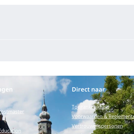
ngen
Direct naar
Toegankelijkheid
Postmaster
Voorwaarden & Reglement
Vertrouwenspersonen
Education