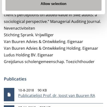
and H. B. Duits. 2022. “The coherence of the auditor-
Allow selection
client relationship quality and auditor tenure with
client’s perceptions on added-value in SME audits: a
sociological perspective.” Managerial Auditing Journal.
Nevenactiviteiten
Stichting Sprank.
Vrijwilliger
Van Buuren Advies & Ontwikkeling.
Eigenaar
Van Buuren Advies & Ontwikkeling Holding.
Eigenaar
Ludus Holding BV.
Eigenaar
Greijdanus scholengemeenschap.
Toezichthouder
Publicaties
Publicatiedatum
Bestandsgrootte
10-8-2018
90 KB
Publicatielijst Prof. dr. Joost van Buuren RA