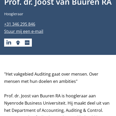
Prof. dr. Joost van Buuren RA
Functietitel
Hoogleraar
Telefoonnummer
+31 346 295 846
E-mailadres
Stuur mij een e-mail
LINKEDIN
GOOGLESCHOLAR
SSRN
Biografie
"Het vakgebied Auditing gaat over mensen. Over
mensen met hun doelen en ambities"
Prof. dr. Joost van Buuren RA is hoogleraar aan
Nyenrode Business Universiteit. Hij maakt deel uit van
het
Department of
Accounting, Auditing & Control
.