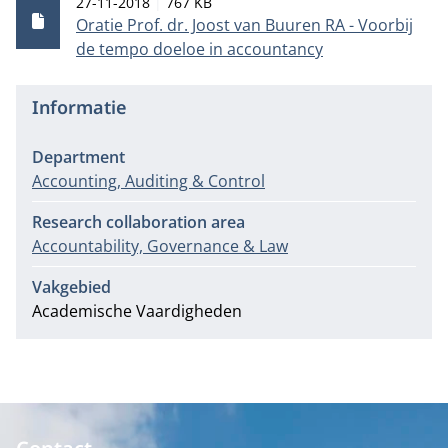
Publicatiedatum
Bestandsgrootte
27-11-2018
767 KB
Oratie Prof. dr. Joost van Buuren RA - Voorbij
de tempo doeloe in accountancy
Informatie
Department
Accounting, Auditing & Control
Research collaboration area
Accountability, Governance & Law
Vakgebied
Academische Vaardigheden