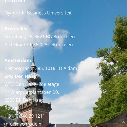
Contact
Nyenrode Business Universiteit
Breukelen
:
Straatweg 25, 3621 BG Breukelen
P.O. Box 130, 3620 AC Breukelen
Amsterdam:
Keizersgracht 285, 1016 ED A'dam
SPO Den Haag
:
WTC Den Haag, 24e etage
Pr. Margrietplantsoen 90,
2595 BR Den Haag
Route
+31 (0)346 29 1211
info@nyenrode.nl