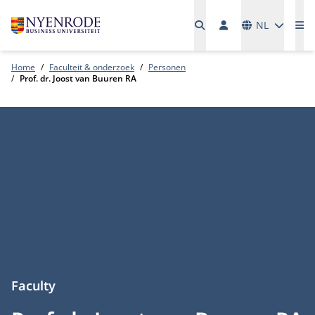
Talen
NL
Me
Home
Faculteit & onderzoek
Personen
Prof. dr. Joost van Buuren RA
Faculty