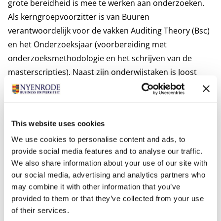
grote bereidheid is mee te werken aan onderzoeken.
Als kerngroepvoorzitter is van Buuren
verantwoordelijk voor de vakken Auditing Theory (Bsc)
en het Onderzoeksjaar (voorbereiding met
onderzoeksmethodologie en het schrijven van de
masterscripties). Naast zijn onderwijstaken is Joost
voorzitter van de Centrale Examencommissie en de
Examencommissie Accountancy, Controlling en Fiscaal
Recht. Ook is hij lid van de Nyenrode Research Council.
This website uses cookies
We use cookies to personalise content and ads, to
Interesses
provide social media features and to analyse our traffic.
Windsurfen, geschiedenis en filosofie.
We also share information about your use of our site with
Meest relevante publicaties
our social media, advertising and analytics partners who
Buuren, J. van, C. Koch, N. van Nieuw Amerongen, and
may combine it with other information that you’ve
A. M. Wright. 2014. “The Use of Business Risk Audit
provided to them or that they’ve collected from your use
Perspectives by Non-Big 4 Audit Firms.” AUDITING: A
of their services.