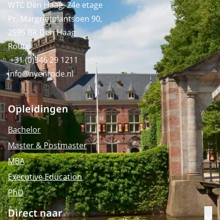
WTC Den Haag, 24e etage
Pr. Margrietplantsoen 90,
2595 BR Den Haag
Route
+31 (0)346 29 1211
info@nyenrode.nl
Opleidingen
Bachelor
Master & Postmaster
MBA
Executive Education
PhD
Direct naar