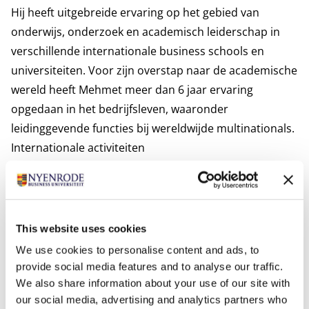
Hij heeft uitgebreide ervaring op het gebied van
onderwijs, onderzoek en academisch leiderschap in
verschillende internationale business schools en
universiteiten. Voor zijn overstap naar de academische
wereld heeft Mehmet meer dan 6 jaar ervaring
opgedaan in het bedrijfsleven, waaronder
leidinggevende functies bij wereldwijde multinationals.
Internationale activiteiten
EM Normandie Handelsschool, doctoraal toezicht
rechten en plichten.
Universiteit van Economie Praag, doctoraal toezicht
rechten en plichten.
This website uses cookies
Relevant publications
We use cookies to personalise content and ads, to
Orhan, M. A., Bal, P. M., & van Rossenberg, Y. G. (2024).
provide social media features and to analyse our traffic.
Rise of the most excellent scholar, demise of the field:
We also share information about your use of our site with
our social media, advertising and analytics partners who
a fictional story, yet probable destiny.
Culture and