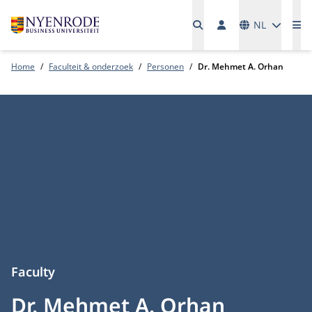
Talen
NL
Me
Home
Faculteit & onderzoek
Personen
Dr. Mehmet A. Orhan
Faculty
Dr. Mehmet A. Orhan