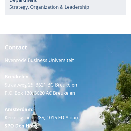
Department
Strategy, Organization & Leadership
Contact
Nyenrode Business Universiteit
Breukelen
:
Straatweg 25, 3621 BG Breukelen
P.O. Box 130, 3620 AC Breukelen
Amsterdam:
Keizersgracht 285, 1016 ED A'dam
SPO Den Haag
: