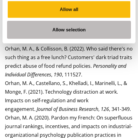
21.
Allow all
Orhan, M. A., Khelladi, I., Castellano, S., & Singh, S. K.
(2022). Work experience on algorithm-based platforms:
Allow selection
The bright and dark sides of turking.
Technological
Forecasting and Social Change
,
183
, 121907.
Orhan, M. A., & Collisson, B. (2022). Who said there's no
such thing as a free lunch? Customers' dark triad traits
predict abuse of food refund policies.
Personality and
Individual Differences
,
190
, 111527.
Orhan, M. A., Castellano, S., Khelladi, I., Marinelli, L., &
Monge, F. (2021). Technology distraction at work.
Impacts on self-regulation and work
engagement.
Journal of Business Research
,
126
, 341-349.
Orhan, M. A. (2020). Pardon my French: On superfluous
journal rankings, incentives, and impacts on industrial-
organizational psychology publication practices in