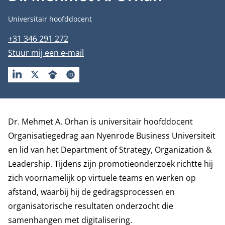
Functietitel
Universitair hoofddocent
Telefoonnummer
+31 346 291 272
E-mailadres
Stuur mij een e-mail
LINKEDIN
X
GOOGLESCHOLAR
ORCID
Biografie
Dr. Mehmet A. Orhan is universitair hoofddocent
Organisatiegedrag aan Nyenrode Business Universiteit
en lid van het
Department of Strategy, Organization &
Leadership
. Tijdens zijn promotieonderzoek richtte hij
zich voornamelijk op virtuele teams en werken op
afstand, waarbij hij de gedragsprocessen en
organisatorische resultaten onderzocht die
samenhangen met digitalisering.