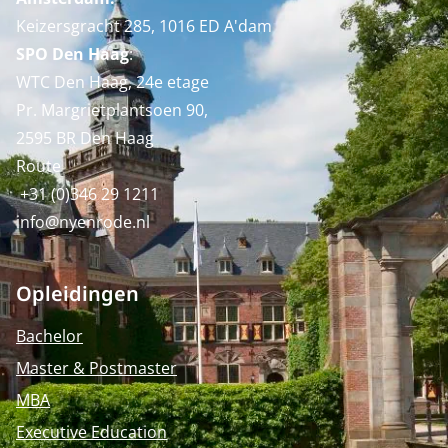
Keizersgracht 285, 1016 ED A'dam
SPO Den Haag
:
WTC Den Haag, 24e etage
Pr. Margrietplantsoen 90,
2595 BR Den Haag
Route
+31 (0)346 29 1211
info@nyenrode.nl
Opleidingen
Bachelor
Master & Postmaster
MBA
Executive Education