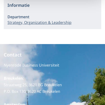
Informatie
Department
Strategy, Organization & Leadership
Contact
Nyenrode Business Universiteit
Breukelen
:
Straatweg 25, 3621 BG Breukelen
P.O. Box 130, 3620 AC Breukelen
Amsterdam: