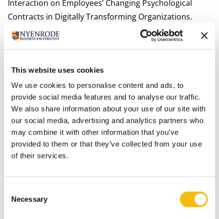
Interaction on Employees’ Changing Psychological
Contracts in Digitally Transforming Organizations.
European Journal of Work & Organizational Psychology
29(2), 164-182.
Bastiaansen, M., Oosterholt, M., Mitas, O., Han, D. &
This website uses cookies
Lub, X.D. (2020). An emotional rollercoaster:
Electrophysiological evidence of emotional
We use cookies to personalise content and ads, to
provide social media features and to analyse our traffic.
engagement during a rollercoaster ride with and
We also share information about your use of our site with
without a Virtual Reality add-on. Journal of Hospitality
our social media, advertising and analytics partners who
& Tourism Research. (online first).
may combine it with other information that you’ve
Bergs, Y., & Lub, X.D. (2020). International Human
provided to them or that they’ve collected from your use
Resource Management in the Hospitality Industry. In:
of their services.
Gardini, M.A., Ottenbacher, M.C, & Schuckert, M.
(Eds.)
Routledge Companion to International Hospitality
Consent
Management.
pp. 279-295. New York, NY: Routledge.
Necessary
Selection
ISBN: 9781138386372.