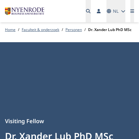
Talen
NL
Me
Home
Faculteit & onderzoek
Personen
Dr. Xander Lub PhD MSc
Visiting Fellow
Dr. Xander Lub PhD MSc