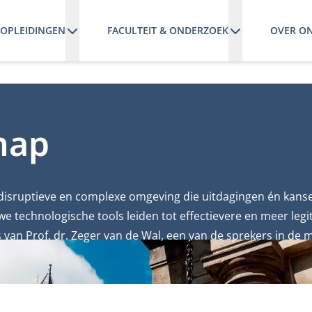
OPLEIDINGEN
FACULTEIT & ONDERZOEK
OVER O
hap
 disruptieve en complexe omgeving die uitdagingen én kanse
e technologische tools leiden tot effectievere en meer legi
s van Prof. dr. Zeger van de Wal, een van de sprekers in de 