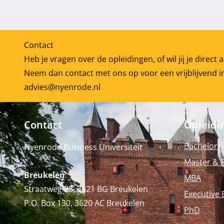
Contact
Heb je vragen over de opleidingen, of wil jij je direc
Neem dan contact met ons op voor een vrijblijvend i
advies@nyenrode.nl
Contact
Opleidi
Bachelor
Nyenrode Business Universiteit
Master & 
Breukelen
:
MBA
Straatweg 25, 3621 BG Breukelen
Executive 
P.O. Box 130, 3620 AC Breukelen
PhD