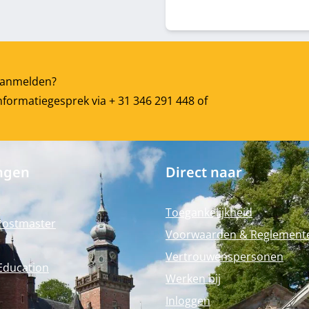
t aanmelden?
nformatiegesprek via + 31 346 291 448 of
ngen
Direct naar
Toegankelijkheid
Postmaster
Voorwaarden & Reglement
Vertrouwenspersonen
Education
Werken bij
Inloggen