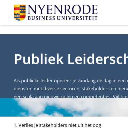
Publiek Leidersc
Als publieke leider opereer je vandaag de dag in een
diensten met diverse sectoren, stakeholders en nieuw
een scala aan nieuwe rollen en competenties. Vijf tip
1. Verlies je stakeholders niet uit het oog