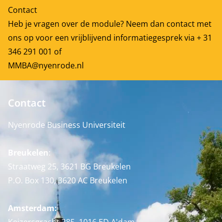
Contact
Heb je vragen over de module? Neem dan contact met
ons op voor een vrijblijvend informatiegesprek via + 31
346 291 001 of
MMBA@nyenrode.nl
Contact
Nyenrode Business Universiteit
Breukelen
:
Straatweg 25, 3621 BG Breukelen
P.O. Box 130, 3620 AC Breukelen
Amsterdam: