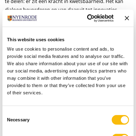
te delen: er zit een kracht in kwetsbaarheid. Het kan
dialoog bevorderen en van daaruit tot innovaties
leiden.
Tip 5. Leer van de duurzame transities van anderen
This website uses cookies
Jouw organisatie is niet de eerste en niet de enige
We use cookies to personalise content and ads, to
organisatie die aan de slag gaat met een duurzame
provide social media features and to analyse our traffic.
transitie. Laat je inspireren door de ervaringen van
We also share information about your use of our site with
anderen en leer ervan. Zoek naar succesvolle
our social media, advertising and analytics partners who
voorbeelden die jou en je collega’s inspireren. Mede
may combine it with other information that you’ve
provided to them or that they’ve collected from your use
dankzij deze voorbeelden weet je dat het écht kan!
of their services.
Module Transitie, Innovatie en Ondernemerschap
Benieuwd naar de toepassing van deze tips in de
Consent
praktijk van jouw organisatie? In de module
Transitie,
Necessary
Selection
Innovatie en Ondernemerschap
staat het ontdekken