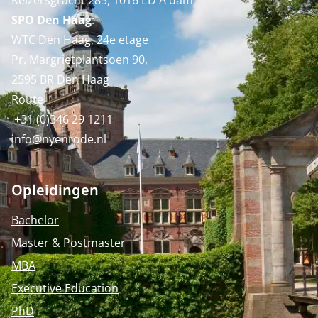
Keizersgracht 285, 1016 ED A'dam
SPO Den Haag
:
WTC Den Haag, 24e etage
Pr. Margrietplantsoen 90,
2595 BR Den Haag
Route
+31 (0)346 29 1211
info@nyenrode.nl
Opleidingen
Bachelor
Master & Postmaster
MBA
Executive Education
PhD