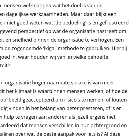
n mensen wel snappen wat het doel is van de
igen dagelijkse werkzaamheden. Maar daar blijkt een
en niet goed weten wat ‘de bedoeling’ is en gefrustreerd
 gevend perspectief op wat de organisatie nastreeft om
teit en snelheid binnen de organisatie te verhogen. Een
 de zogenoemde ‘ikigai’ methode te gebruiken. Hierbij
goed in, waar houden wij van, in welke behoefte
teit?
een organisatie hoger naarmate sprake is van meer
 dit het klimaat is waarbinnen mensen werken, of hoe de
ijvoorbeeld geaccepteerd om risico’s te nemen, of fouten
g vinden in het belang van beter presteren, of is er
m hulp te vragen aan anderen als jezelf ergens niet
aardeerd dat mensen verschillen in hun achtergrond en
ssiëren over wat de beste aanpak voor iets is? Al deze