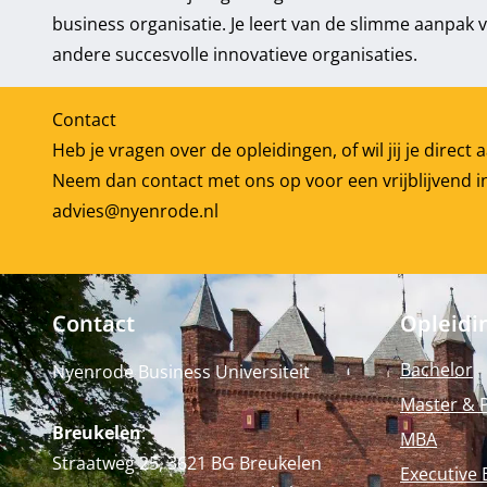
business organisatie. Je leert van de slimme aanpak 
andere succesvolle innovatieve organisaties.
Contact
Heb je vragen over de opleidingen, of wil jij je direc
Neem dan contact met ons op voor een vrijblijvend i
advies@nyenrode.nl
Contact
Opleidi
Bachelor
Nyenrode Business Universiteit
Master & 
Breukelen
:
MBA
Straatweg 25, 3621 BG Breukelen
Executive 