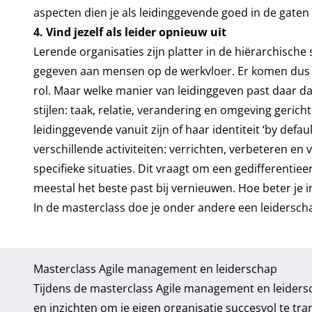
aspecten dien je als leidinggevende goed in de gaten
4. Vind jezelf als leider opnieuw uit
Lerende organisaties zijn platter in de hiërarchisc
gegeven aan mensen op de werkvloer. Er komen dus
rol. Maar welke manier van leidinggeven past daar d
stijlen: taak, relatie, verandering en omgeving gerich
leidinggevende vanuit zijn of haar identiteit ‘by def
verschillende activiteiten: verrichten, verbeteren 
specifieke situaties. Dit vraagt om een gedifferentiee
meestal het beste past bij vernieuwen. Hoe beter je i
In de masterclass doe je onder andere een leiderschap
Masterclass Agile management en leiderschap
Tijdens de m
asterclass Agile management en leiders
en inzichten om je eigen organisatie succesvol te tr