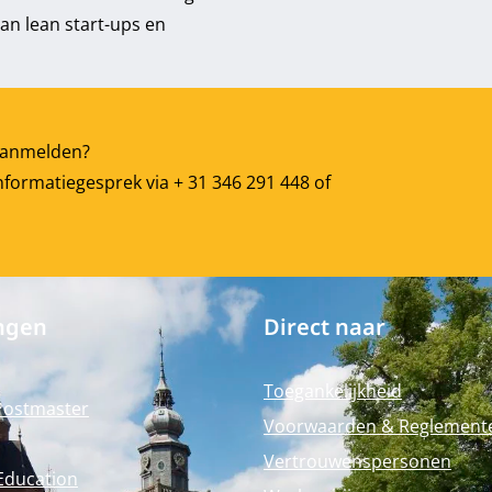
van lean start-ups en
t aanmelden?
nformatiegesprek via + 31 346 291 448 of
ngen
Direct naar
Toegankelijkheid
Postmaster
Voorwaarden & Reglement
Vertrouwenspersonen
Education