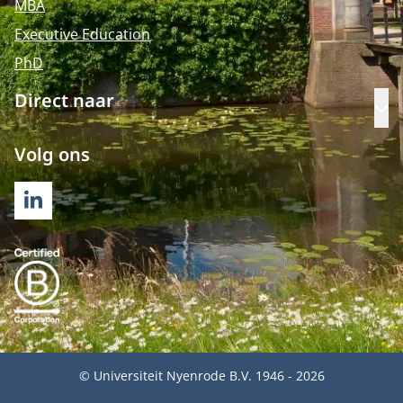
MBA
Executive Education
PhD
Direct naar
Op
Volg ons
LINKEDIN
© Universiteit Nyenrode B.V. 1946 - 2026