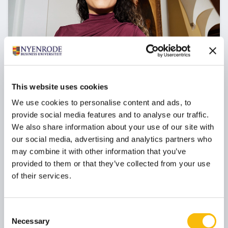
Foundations of Management
This website uses cookies
Startdatum:
We use cookies to personalise content and ads, to
30 oktober 2026
provide social media features and to analyse our traffic.
Taal:
Nederlands
We also share information about your use of our site with
our social media, advertising and analytics partners who
Locatie:
Breukelen
may combine it with other information that you’ve
provided to them or that they’ve collected from your use
De essentie van bedrijfskunde in 1 jaar in deeltijd.
of their services.
Ideaal als jij als manager een steeds grotere
verantwoordelijkheid krijgt binnen je organisatie en
te maken hebt met vakoverstijgende uitdagingen.
Consent
Necessary
Selection