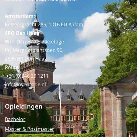
Amsterdam:
Keizersgracht 285, 1016 ED A'dam
SPO Den Haag
:
WTC Den Haag, 24e etage
Pr. Margrietplantsoen 90,
2595 BR Den Haag
Route
+31 (0)346 29 1211
info@nyenrode.nl
Opleidingen
Bachelor
Master & Postmaster