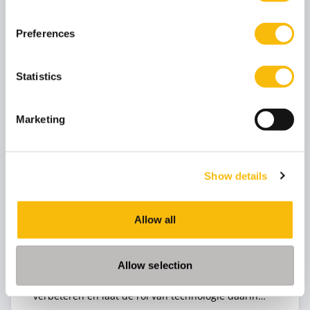
Preferences
Statistics
Marketing
Business Process Management
Show details
Startdatum:
8 september 2026
Taal:
Allow all
Nederlands
Locatie:
Breukelen
Allow selection
Leer de bedrijfsprocessen binnen jouw sector te
verbeteren en laat de rol van technologie daarin
zien.