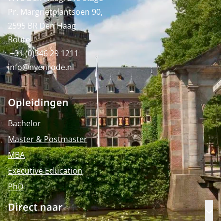
Pr. Margrietplantsoen 90,
2595 BR Den Haag
Route
+31 (0)346 29 1211
info@nyenrode.nl
Opleidingen
Bachelor
Master & Postmaster
MBA
Executive Education
PhD
Direct naar