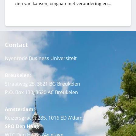
zien van kansen, omgaan met verandering en
inspelen op (digitale) ontwikkelingen. Met als doel
lange termijn waarde te creëren voor de organisatie
en al haar stakeholders.
Contact
Nyenrode Business Universiteit
Breukelen
:
Straatweg 25, 3621 BG Breukelen
P.O. Box 130, 3620 AC Breukelen
Amsterdam:
Keizersgracht 285, 1016 ED A'dam
SPO Den Haag
:
WTC Den Haag, 24e etage