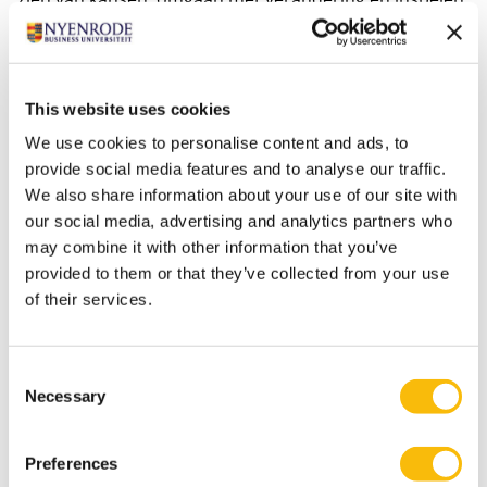
op ontwikkelingen. Met als doel lange termijn waarde
te creëren voor de organisatie en al haar stakeholders.
In de
blended class Business Development
geven onze
This website uses cookies
hoogleraren en praktijksprekers actuele
We use cookies to personalise content and ads, to
wetenschappelijke inzichten en koppelen zij deze aan
provide social media features and to analyse our traffic.
de dagelijkse praktijk. Dit maakt dat het een
We also share information about your use of our site with
programma is op academisch niveau met een
our social media, advertising and analytics partners who
praktische inslag.
may combine it with other information that you’ve
provided to them or that they’ve collected from your use
of their services.
Consent
Necessary
Selection
Preferences