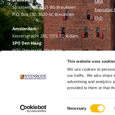
Breukelen
:
MBA
Straatweg 25, 3621 BG Breukelen
Executive 
P.O. Box 130, 3620 AC Breukelen
PhD
Amsterdam:
Keizersgracht 285, 1016 ED A'dam
SPO Den Haag
:
WTC Den Haag, 24e etage
Pr. Margrietplantsoen 90,
This website uses cookie
2595 BR Den Haag
We use cookies to personal
Route
our traffic. We also share 
+31 (0)346 29 1211
advertising and analytics 
info@nyenrode.nl
provided to them or that th
Consent
Necessary
Selection
© Universiteit Nyenrode B.V. 1946 - 2026