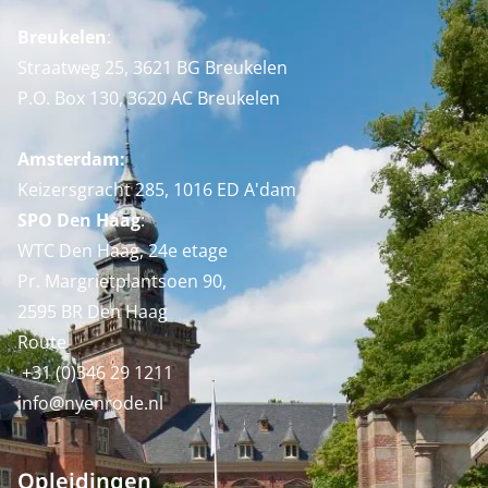
Breukelen
:
Straatweg 25, 3621 BG Breukelen
P.O. Box 130, 3620 AC Breukelen
Amsterdam:
Keizersgracht 285, 1016 ED A'dam
SPO Den Haag
:
WTC Den Haag, 24e etage
Pr. Margrietplantsoen 90,
2595 BR Den Haag
Route
+31 (0)346 29 1211
info@nyenrode.nl
Opleidingen