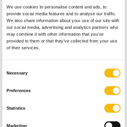
Taal:
Nederlands
We use cookies to personalise content and ads, to
provide social media features and to analyse our traffic.
Locatie:
Breukelen
We also share information about your use of our site with
our social media, advertising and analytics partners who
Ontwikkel je je kennis en competenties op het
may combine it with other information that you’ve
gebied van organisatieverandering binnen de
publieke of private sector.
provided to them or that they’ve collected from your use
of their services.
Consent
Necessary
Selection
Preferences
Statistics
Modulair Executive MBA in Business &
Marketing