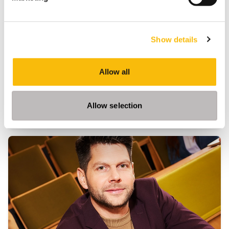
IT
Startdatum:
voorjaar & najaar
Show details
Taal:
Engels
Locatie:
Allow all
Breukelen
Modulair Executive MBA in Business & IT: ontwikkel
je in digitale transformatie, IT leiderschap en
Allow selection
strategie. Flexibele deeltijd MBA voor ervaren
professionals.