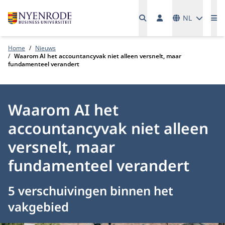
Talen
NL
Me
Home
Nieuws
Waarom AI het accountancyvak niet alleen versnelt, maar
fundamenteel verandert
Waarom AI het
accountancyvak niet alleen
versnelt, maar
fundamenteel verandert
5 verschuivingen binnen het
vakgebied