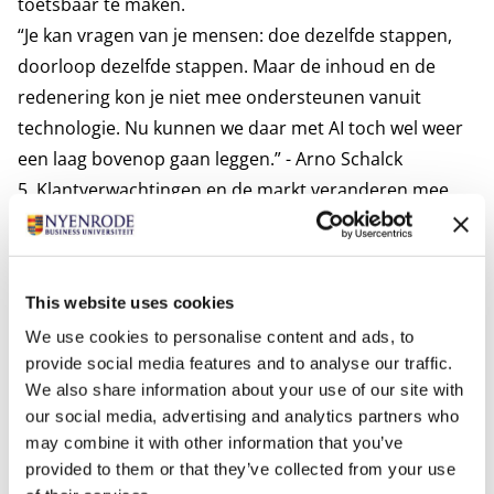
toetsbaar te maken.
“Je kan vragen van je mensen: doe dezelfde stappen,
doorloop dezelfde stappen. Maar de inhoud en de
redenering kon je niet mee ondersteunen vanuit
technologie. Nu kunnen we daar met AI toch wel weer
een laag bovenop gaan leggen.” - Arno Schalck
5. Klantverwachtingen en de markt veranderen mee
Technologie verandert niet alleen het werk, maar ook
de economische logica eromheen. Sneller, beter en
goedkoper als nieuwe norm.
This website uses cookies
Van Nieuw Amerongen stelt dat klanten op termijn
We use cookies to personalise content and ads, to
andere snelheids- en kwaliteitsstandaarden gaan
provide social media features and to analyse our traffic.
verwachten. Schalck vult aan dat zij minder begrip
We also share information about your use of our site with
zullen hebben voor beperkingen die vroeger als
our social media, advertising and analytics partners who
vanzelfsprekend golden.
may combine it with other information that you’ve
Waar vroeger tijdsdruk of beperkte zichtbaarheid
provided to them or that they’ve collected from your use