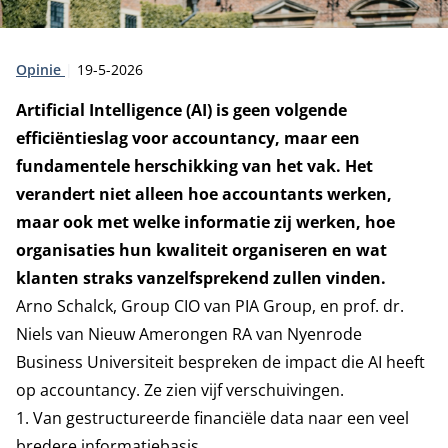
Type:
Publicatiedatum:
Opinie
19-5-2026
Artificial Intelligence (AI) is geen volgende
efficiëntieslag voor accountancy, maar een
fundamentele herschikking van het vak. Het
verandert niet alleen hoe accountants werken,
maar ook met welke informatie zij werken, hoe
organisaties hun kwaliteit organiseren en wat
klanten straks vanzelfsprekend zullen vinden.
Arno Schalck, Group CIO van PIA Group, en prof. dr.
Niels van Nieuw Amerongen RA van Nyenrode
Business Universiteit bespreken de impact die AI heeft
op accountancy. Ze zien vijf verschuivingen.
1. Van gestructureerde financiële data naar een veel
bredere informatiebasis