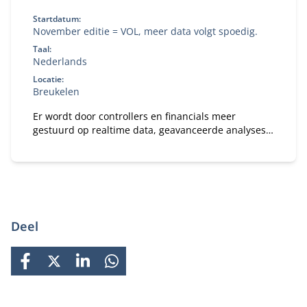
Startdatum:
November editie = VOL, meer data volgt spoedig.
Taal:
Nederlands
Locatie:
Breukelen
Er wordt door controllers en financials meer
gestuurd op realtime data, geavanceerde analyses
en AI. Maar hoe ga je verantwoordelijk om met deze
tools? Dat leer je in deze masterclass: Financials in
Control met AI.
Deel
FACEBOOK
X
LINKEDIN
WHATSAPP