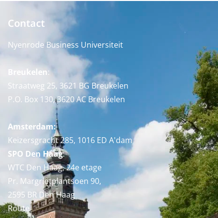
Contact
Nyenrode Business Universiteit
Breukelen
:
Straatweg 25, 3621 BG Breukelen
P.O. Box 130, 3620 AC Breukelen
Amsterdam:
Keizersgracht 285, 1016 ED A'dam
SPO Den Haag
:
WTC Den Haag, 24e etage
Pr. Margrietplantsoen 90,
2595 BR Den Haag
Route