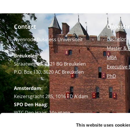
Contact
Opleidi
Bachelor
Nyenrode Business Universiteit
Master & 
Breukelen
:
MBA
Straatweg 25, 3621 BG Breukelen
Executive 
P.O. Box 130, 3620 AC Breukelen
PhD
Amsterdam:
Keizersgracht 285, 1016 ED A'dam
SPO Den Haag
:
WTC Den Haag, 24e etage
Pr. Margrietplantsoen 90,
This website uses cookie
2595 BR Den Haag