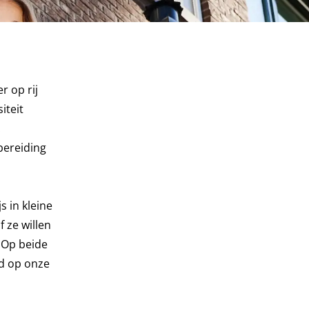
r op rij
iteit
.
bereiding
 in kleine
 ze willen
 Op beide
d op onze