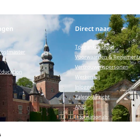
ngen
Direct naar
Toegankelijkheid
Postmaster
Voorwaarden & Reglement
Vertrouwenspersonen
Education
Werken bij
Inloggen
Zalenoverzicht
ANBI
Internationals
Perspagina
s
Nyenrode Webshop