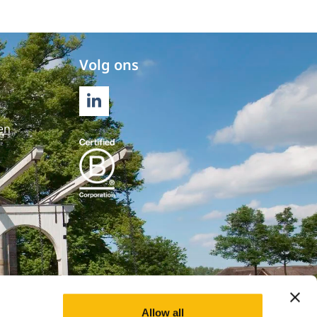
Volg ons
LINKEDIN
en
Allow all