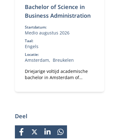
Bachelor of Science in
Business Administration
Startdatum:
Medio augustus 2026
Taal:
Engels
Locatie:
Amsterdam
Breukelen
Driejarige voltijd academische
bachelor in Amsterdam of
Breukelen, met
leiderschapsontwikkeling,
internationale uitwisseling en
bedrijfsprojecten.
Deel
FACEBOOK
X
LINKEDIN
WHATSAPP