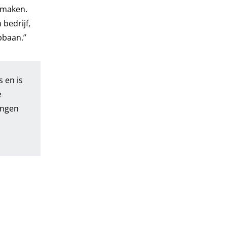
 maken.
bedrijf,
pbaan.”
 en is
e
ingen