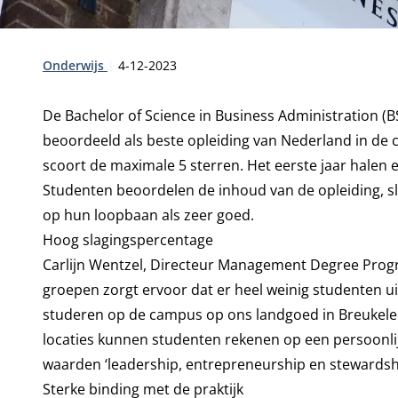
Type:
Publicatiedatum:
Onderwijs
4-12-2023
De Bachelor of Science in Business Administration (BS
beoordeeld als beste opleiding van Nederland in de c
scoort de maximale 5 sterren. Het eerste jaar halen 
Studenten beoordelen de inhoud van de opleiding, sl
op hun loopbaan als zeer goed.
Hoog slagingspercentage
Carlijn Wentzel, Directeur Management Degree Progra
groepen zorgt ervoor dat er heel weinig studenten ui
studeren op de campus op ons landgoed in Breukele
locaties kunnen studenten rekenen op een persoonli
waarden ‘leadership, entrepreneurship en stewardshi
Sterke binding met de praktijk