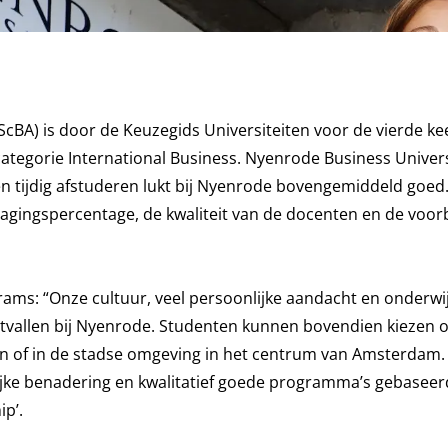
cBA) is door de Keuzegids Universiteiten voor de vierde kee
ategorie International Business. Nyenrode Business Univers
en tijdig afstuderen lukt bij Nyenrode bovengemiddeld goed
agingspercentage, de kwaliteit van de docenten en de voor
ms: “Onze cultuur, veel persoonlijke aandacht en onderwijs
tvallen bij Nyenrode. Studenten kunnen bovendien kiezen of
n of in de stadse omgeving in het centrum van Amsterdam.
jke benadering en kwalitatief goede programma’s gebaseer
p’.