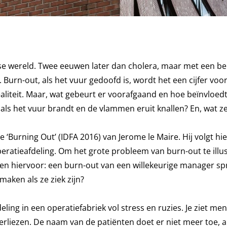
se wereld. Twee eeuwen later dan cholera, maar met een be
rn-out, als het vuur gedoofd is, wordt het een cijfer voor
aliteit. Maar, wat gebeurt er voorafgaand en hoe beïnvloedt
als het vuur brandt en de vlammen eruit knallen? En, wat ze
e ‘Burning Out’ (IDFA 2016) van Jerome le Maire. Hij volgt hi
eratieafdeling. Om het grote probleem van burn-out te illus
n hiervoor: een burn-out van een willekeurige manager spr
maken als ze ziek zijn?
ng in een operatiefabriek vol stress en ruzies. Je ziet me
rliezen. De naam van de patiënten doet er niet meer toe, a