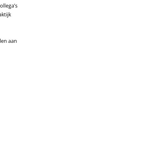
ollega’s
ktijk
len aan