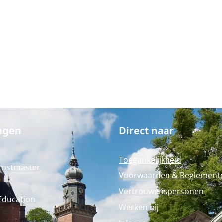
ngen
Direct naar
Toegankelijkheid
Postmaster
Voorwaarden & Reglement
Vertrouwenspersonen
Education
Werken bij