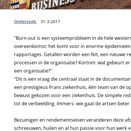
Type:
Publicatiedatum:
Onderzoek
31-3-2017
"Burn-out is een systeemprobleem in de hele wester
overeenkomst: het komt voor in enorme epidemieën. Bu
rapportages. Getallen worden een feit, een nieuwe re
processen in de organisatie? Kortom: wat gebeurt er 
een organisatie?"
"Dit is een vraag die centraal staat in de documentair
een prestigieus Frans ziekenhuis, één team van de op
bewust gekozen voor een ziekenhuis. De simpele rede
tot de verbeelding. Immers: wie gaat de artsen beter 
Bezuinigen en rendementseisen veranderen deze afdeli
schreeuwen, huilen en al hun passie voor hun werk ve