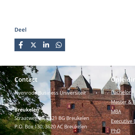
Deel
FACEBOOK
X
LINKEDIN
WHATSAPP
Contact
Opleidi
Bachelor
Nyenrode Business Universiteit
Master & 
Breukelen
:
MBA
Straatweg 25, 3621 BG Breukelen
Executive 
P.O. Box 130, 3620 AC Breukelen
PhD