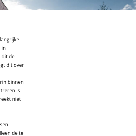
langrijke
 in
 dit de
gt dit over
erin binnen
treren is
eekt niet
nsen
lleen de te