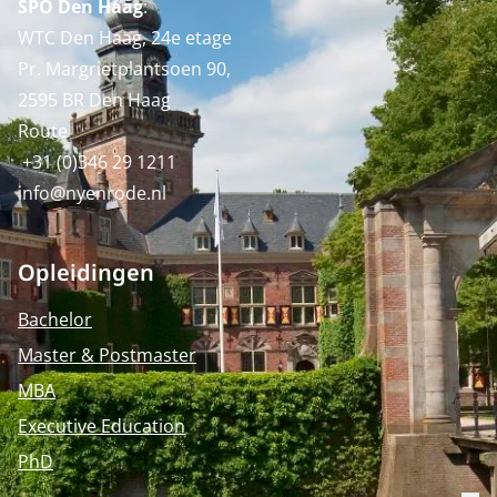
SPO Den Haag
:
WTC Den Haag, 24e etage
Pr. Margrietplantsoen 90,
2595 BR Den Haag
Route
+31 (0)346 29 1211
info@nyenrode.nl
Opleidingen
Bachelor
Master & Postmaster
MBA
Executive Education
PhD