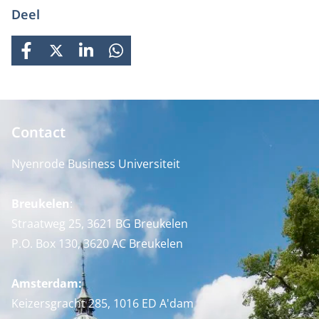
Deel
FACEBOOK
X
LINKEDIN
WHATSAPP
Contact
Nyenrode Business Universiteit
Breukelen
:
Straatweg 25, 3621 BG Breukelen
P.O. Box 130, 3620 AC Breukelen
Amsterdam:
Keizersgracht 285, 1016 ED A'dam