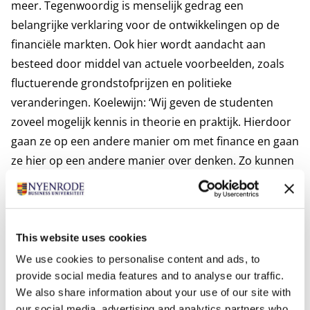
meer. Tegenwoordig is menselijk gedrag een
belangrijke verklaring voor de ontwikkelingen op de
financiële markten. Ook hier wordt aandacht aan
besteed door middel van actuele voorbeelden, zoals
fluctuerende grondstofprijzen en politieke
veranderingen. Koelewijn: ‘Wij geven de studenten
zoveel mogelijk kennis in theorie en praktijk. Hierdoor
gaan ze op een andere manier om met finance en gaan
ze hier op een andere manier over denken. Zo kunnen
zij zelf persoonlijk en inhoudelijk verder op dit gebied.’
Tags
This website uses cookies
Onderwijs
Voeding en Innovatie
We use cookies to personalise content and ads, to
provide social media features and to analyse our traffic.
We also share information about your use of our site with
our social media, advertising and analytics partners who