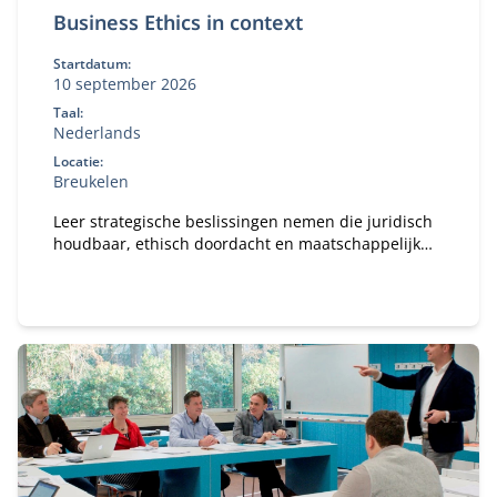
Business Ethics in context
Startdatum:
10 september 2026
Taal:
Nederlands
Locatie:
Breukelen
Leer strategische beslissingen nemen die juridisch
houdbaar, ethisch doordacht en maatschappelijk
verantwoord zijn. Je werkt met de drie
kernperspectieven: markt, recht en ethiek. En past
deze toe op actuele thema’s én je eigen
organisatiecasus.