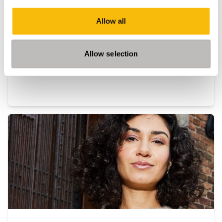
Taal:
Nederlands
Allow all
Locatie:
Breukelen
Allow selection
De module Disruption, Innovation and Governance
start bij de oorzaken en gevolgen van disruptie voor
ondernemingen, ketens, sectoren en niet te
vergeten consumenten. Kennis en inzichten uit de
theorie en praktijk helpen bij het herkennen en
begrijpen van onderliggende structuren en
dynamiek van disruptie.