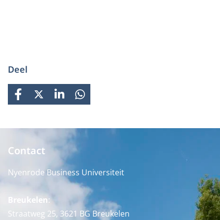
Deel
FACEBOOK
X
LINKEDIN
WHATSAPP
Contact
Nyenrode Business Universiteit
Breukelen
:
Straatweg 25, 3621 BG Breukelen