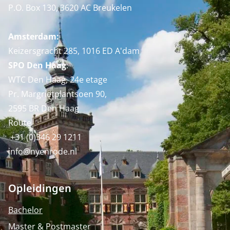
P.O. Box 130, 3620 AC Breukelen
Amsterdam:
Keizersgracht 285, 1016 ED A'dam
SPO Den Haag
:
WTC Den Haag, 24e etage
Pr. Margrietplantsoen 90,
2595 BR Den Haag
Route
+31 (0)346 29 1211
info@nyenrode.nl
Opleidingen
Bachelor
Master & Postmaster