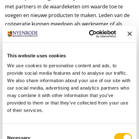
met partners in de waardeketen om waarde toe te
voegen en nieuwe producten te maken. Leden van de
coöperatie kunnen meedoen als werknemer of als
organisatie, contant of in natura en delen in de winst
aan de hand van een verdeelsleutel.
De CCA heeft ontdekt dat de coöperatieve
This website uses cookies
bestuursstructuur van IntelligentFood grote
We use cookies to personalise content and ads, to
aansporing biedt voor partners om samen te werken,
provide social media features and to analyse our traffic.
waarde te creëren en risico’s te delen. Als coöperatie
We also share information about your use of our site with
heeft IntelligentFood geen eigen productiefaciliteiten,
our social media, advertising and analytics partners who
geen chefkoks in dienst en geen logistieke
may combine it with other information that you’ve
mogelijkheden tot zijn beschikking. Hun belangrijkste
provided to them or that they’ve collected from your use
rol is om nieuwe voedselconcepten te ontwikkelen die
of their services.
voedselreststromen gebruiken en om verschillende
externe partijen bij elkaar te brengen. Dit varieert van
Consent
de inbreng van middelen tot de verkoop van het
Necessary
Selection