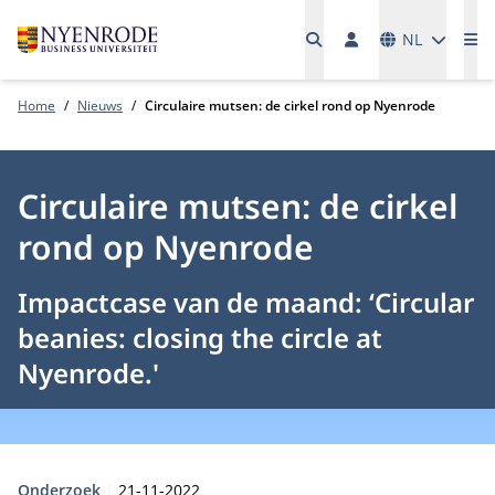
Talen
NL
Me
Home
Nieuws
Circulaire mutsen: de cirkel rond op Nyenrode
Circulaire mutsen: de cirkel
rond op Nyenrode
Impactcase van de maand: ‘Circular
beanies: closing the circle at
Nyenrode.'
Type:
Publicatiedatum:
Onderzoek
21-11-2022