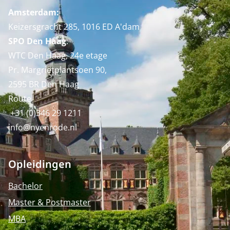
Amsterdam:
Keizersgracht 285, 1016 ED A'dam
SPO Den Haag
:
WTC Den Haag, 24e etage
Pr. Margrietplantsoen 90,
2595 BR Den Haag
Route
+31 (0)346 29 1211
info@nyenrode.nl
Opleidingen
Bachelor
Master & Postmaster
MBA