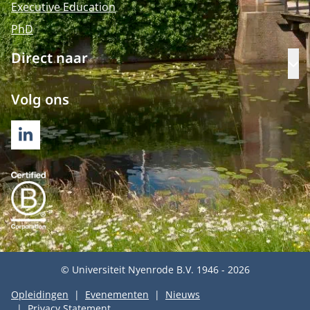
Executive Education
PhD
Direct naar
Op
Volg ons
LINKEDIN
© Universiteit Nyenrode B.V. 1946 - 2026
Opleidingen
Evenementen
Nieuws
Privacy Statement