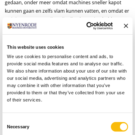
gedaan, onder meer omdat machines sneller kapot
kunnen gaan en zelfs vlam kunnen vatten, en omdat er
weinig tot geen partijen zijn die al ervaring hebben met
dit innovatieve productieproces. Maar Circulair Katoen
baant als een ware pionier de weg met hulp van
Nyenrode en hierdoor is de cirkel rond: een idee dat
This website uses cookies
op Nyenrode in de collegebanken ontstond, is nu terug
We use cookies to personalise content and ads, to
te vinden in de Nyenrode shop.
provide social media features and to analyse our traffic.
Lees meer
We also share information about your use of our site with
Michael Brussel, Inkoop en Contractmanagement aan
our social media, advertising and analytics partners who
may combine it with other information that you’ve
Nyenrode Business Universiteit, en professor
provided to them or that they’ve collected from your use
Sustainable Business and Stewardship André Nijhof
of their services.
schreven een
impact case
over de ontwikkeling van
deze circulaire mutsen, samen met de initiatiefnemers:
Milah Wouters, Lise Hordijk, Danielle Schouten, Anita
Consent
Necessary
Selection
de Wit, en Esther Verhoeff.