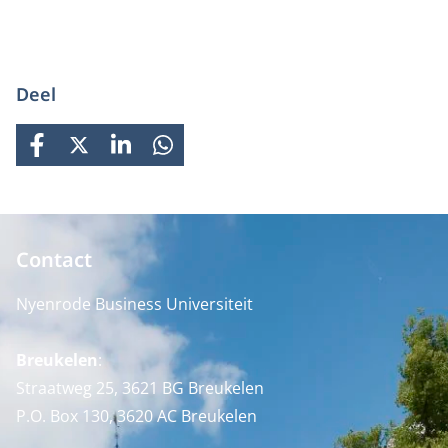
Deel
FACEBOOK
X
LINKEDIN
WHATSAPP
Contact
Nyenrode Business Universiteit
Breukelen
:
Straatweg 25, 3621 BG Breukelen
P.O. Box 130, 3620 AC Breukelen