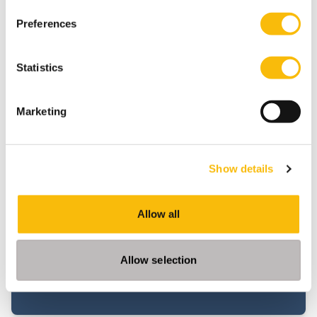
Preferences
Statistics
Marketing
Introductie ESG Reporting en Assurance
| P.O. Assurance
Startdatum:
Show details
Data volgt
Taal:
Nederlands
Allow all
Locatie:
Breukelen
Allow selection
Vanaf 2024 moeten grote bedrijven verplicht
rapporteren over duurzaamheid. ESG reporting
vraagt om expertise op het vlak van de
verslaggeving van ESG-informatie en in het