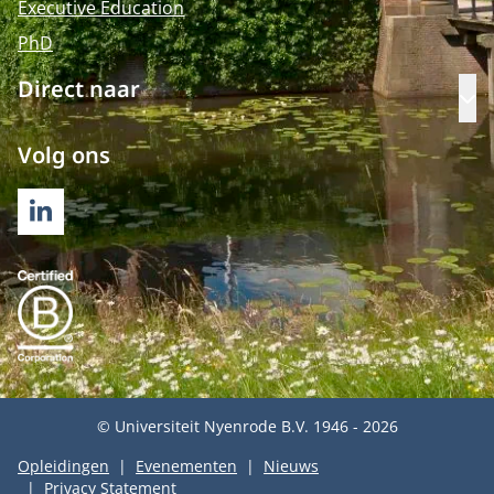
Executive Education
PhD
Direct naar
Op
Volg ons
LINKEDIN
© Universiteit Nyenrode B.V. 1946 - 2026
Opleidingen
Evenementen
Nieuws
Privacy Statement