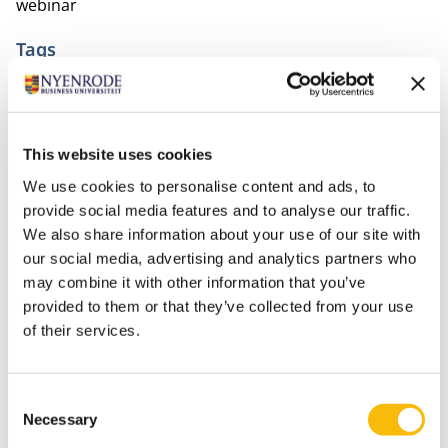
webinar
Tags
ESG General
ESG Innovatie Instituut
ESG Reporting & Assurance
This website uses cookies
We use cookies to personalise content and ads, to
provide social media features and to analyse our traffic.
We also share information about your use of our site with
our social media, advertising and analytics partners who
may combine it with other information that you’ve
provided to them or that they’ve collected from your use
of their services.
Gerelateerde opleidingen
Consent
Necessary
Selection
M
ELD
JE
U
A
A
N
N