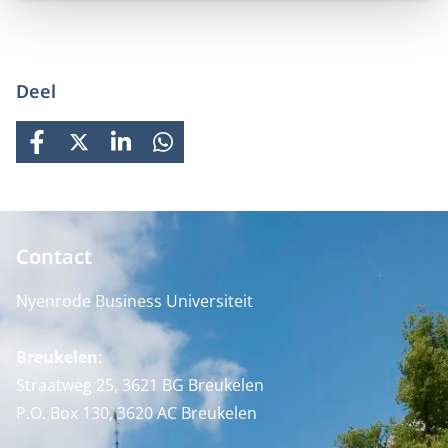
bijzonder de interne beheersing hiervan.
Deel
FACEBOOK
X
LINKEDIN
WHATSAPP
Contact
Nyenrode Business Universiteit
Breukelen
:
Straatweg 25, 3621 BG Breukelen
P.O. Box 130, 3620 AC Breukelen