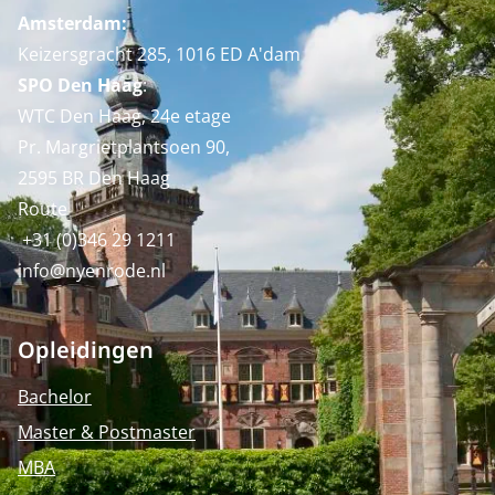
Amsterdam:
Keizersgracht 285, 1016 ED A'dam
SPO Den Haag
:
WTC Den Haag, 24e etage
Pr. Margrietplantsoen 90,
2595 BR Den Haag
Route
+31 (0)346 29 1211
info@nyenrode.nl
Opleidingen
Bachelor
Master & Postmaster
MBA