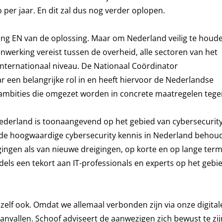
 per jaar. En dit zal dus nog verder oplopen.
eiging EN van de oplossing. Maar om Nederland veilig te hou
menwerking vereist tussen de overheid, alle sectoren van het
internationaal niveau. De Nationaal Coördinator
ar een belangrijke rol in en heeft hiervoor de Nederlandse
 ambities die omgezet worden in concrete maatregelen teg
ederland is toonaangevend op het gebied van cybersecurit
ende hoogwaardige cybersecurity kennis in Nederland behou
igingen als van nieuwe dreigingen, op korte en op lange term
dels een tekort aan IT-professionals en experts op het gebi
elf ook. Omdat we allemaal verbonden zijn via onze digital
vallen. Schoof adviseert de aanwezigen zich bewust te zij