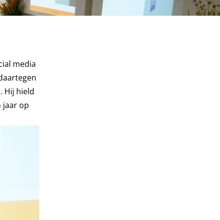
cial media
 daartegen
 Hij hield
 jaar op