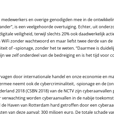
, medewerkers en overige genodigden mee in de ontwikkeli
 ander”, is een veelgehoorde overtuiging. Echter, uit onderzo
tale veiligheid, terwijl slechts 20% ook daadwerkelijk acti
 WiFi zonder wachtwoord en maar liefst twee derde van de
iteit of –spionage, zonder het te weten. “Daarmee is duidelij
zijn we zelf onderdeel van de bedreiging en is het tijd voor 
ervagen door internationale handel en onze economie en m
iermee neemt ook de cybercriminaliteit, -spionage en de (on
erland 2018 (CSBN 2018) van de NCTV zijn cyberaanvallen pro
ar verwachting worden cyberaanvallen in de nabije toekoms
erd de Haven van Rotterdam hard getroffen door een cybera
en van deze aanval: 300 miljoen euro. De totale schade va