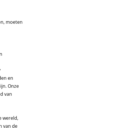
den, moeten
en
y
den en
ijn. Onze
ed van
e wereld,
n van de