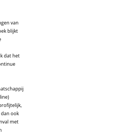
ngen van
ek blijkt
e
k dat het
continue
aatschappij
line)
fijtelijk,
t dan ook
anval met
n