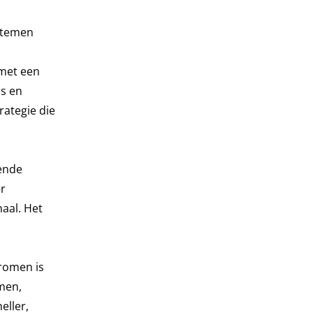
ystemen
 met een
is en
rategie die
kende
er
aal. Het
Dromen is
emen,
eller,