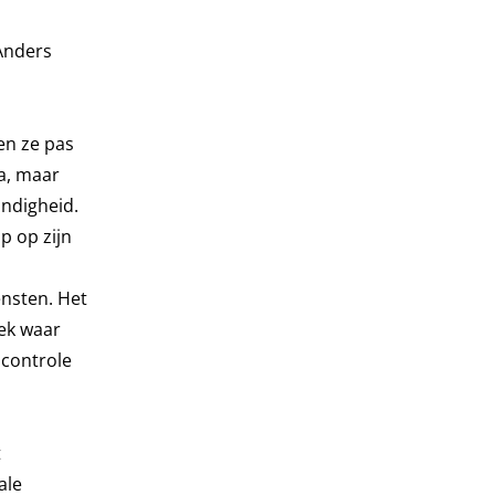
 Anders
en ze pas
a, maar
andigheid.
p op zijn
nsten. Het
lek waar
 controle
t
ale