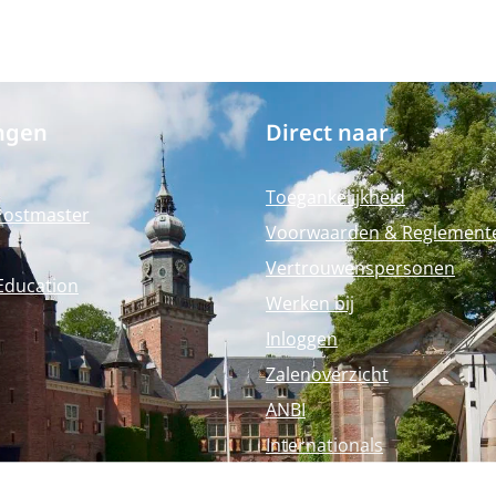
ngen
Direct naar
Toegankelijkheid
Postmaster
Voorwaarden & Reglement
Vertrouwenspersonen
Education
Werken bij
Inloggen
Zalenoverzicht
ANBI
Internationals
Perspagina