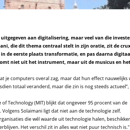
r uitgegeven aan digitalisering, maar veel van die invest
, die dit thema centraal stelt in zijn oratie, zit de cru
in de eerste plaats transformatie, en pas daarna digitaa
komt niet uit het instrument, maar uit de musicus en he
at je computers overal zag, maar dat hun effect nauwelijks
ndsdien totaal veranderd, maar die zin is nog steeds actueel”, 
 of Technology (MIT) blijkt dat ongeveer 95 procent van de
Volgens Solaimani ligt dat niet aan de technologie zelf.
organisaties die wél waarde uit technologie halen, beschikken
blijven. Het verschil zit in alles wat niet puur technisch is."