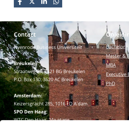
FACEBOOK
X
LINKEDIN
WHATSAPP
Contact
Opleidi
Bachelor
Nyenrode Business Universiteit
Master & 
Breukelen
:
MBA
Straatweg 25, 3621 BG Breukelen
Executive 
P.O. Box 130, 3620 AC Breukelen
PhD
Amsterdam:
Keizersgracht 285, 1016 ED A'dam
SPO Den Haag
:
WTC Den Haag, 24e etage
Pr. Margrietplantsoen 90,