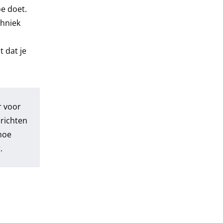
oe doet.
chniek
t dat je
r voor
richten
 hoe
.