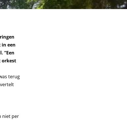
eringen
x in een
l. “Een
t orkest
 was terug
vertelt
 niet per