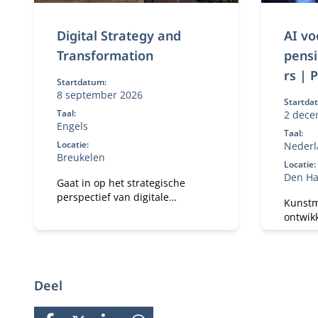
Digital Strategy and
AI vo
Transformation
pens
rs | 
Startdatum:
8 september 2026
Startda
Taal:
2 dece
Engels
Taal:
Locatie:
Nederl
Breukelen
Locatie:
Den H
Gaat in op het strategische
perspectief van digitale
Kunstma
transformatie in een digitale
ontwikk
omgeving.
De mod
pensio
een ui
te krij
Deel
jouw p