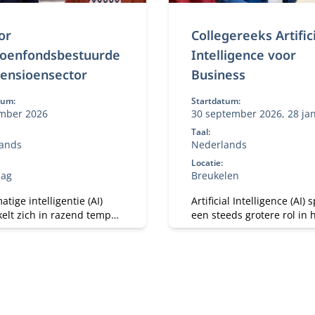
or
Collegereeks Artific
ioenfondsbestuurde
Intelligence voor
Pensioensector
Business
tum:
Startdatum:
mber 2026
30 september 2026, 28 ja
2027, 12 mei 2027
Taal:
ands
Nederlands
Locatie:
aag
Breukelen
tige intelligentie (AI)
Artificial Intelligence (AI) 
elt zich in razend tempo.
een steeds grotere rol in 
ule AI voor
bedrijfsleven en de
enfondsbestuurders biedt
maatschappij. Daarom is 
tgelezen kans om inzicht
belangrijk de mogelijkhe
gen in de invloed van AI op
beperkingen van deze
ensioenfonds.
technologieën te kennen.