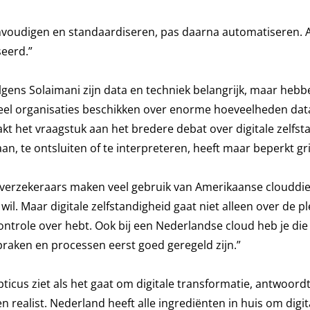
reenvoudigen en standaardiseren, pas daarna automatiseren.
seerd.”
lgens Solaimani zijn data en techniek belangrijk, maar hebb
Veel organisaties beschikken over enorme hoeveelheden dat
akt het vraagstuk aan het bredere debat over digitale zelfst
an, te ontsluiten of te interpreteren, heeft maar beperkt gri
verzekeraars maken veel gebruik van Amerikaanse clouddie
 wil. Maar digitale zelfstandigheid gaat niet alleen over de p
 controle over hebt. Ook bij een Nederlandse cloud heb je die
raken en processen eerst goed geregeld zijn.”
epticus ziet als het gaat om digitale transformatie, antwoord
n realist. Nederland heeft alle ingrediënten in huis om digit