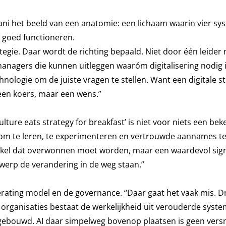
ani het beeld van een anatomie: een lichaam waarin vier s
 goed functioneren.
tegie. Daar wordt de richting bepaald. Niet door één leider
anagers die kunnen uitleggen waaróm digitalisering nodig 
logie om de juiste vragen te stellen. Want een digitale st
 geen koers, maar een wens.”
lture eats strategy for breakfast’ is niet voor niets een be
id om te leren, te experimenteren en vertrouwde aannames t
stakel dat overwonnen moet worden, maar een waardevol sign
twerp de verandering in de weg staan.”
erating model en de governance. “Daar gaat het vaak mis. 
eel organisaties bestaat de werkelijkheid uit verouderde syst
gebouwd. AI daar simpelweg bovenop plaatsen is geen versn