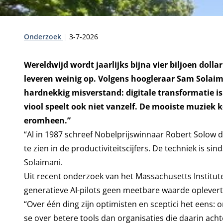
Type:
Publicatiedatum:
Onderzoek
3-7-2026
Wereldwijd wordt jaarlijks bijna vier biljoen dolla
leveren weinig op. Volgens hoogleraar Sam Solaimani
hardnekkig misverstand: digitale transformatie is 
viool speelt ook niet vanzelf. De mooiste muziek 
eromheen.”
“Al in 1987 schreef Nobelprijswinnaar Robert Solow d
te zien in de productiviteitscijfers. De techniek is si
Solaimani.
Uit recent onderzoek van het Massachusetts Institute
generatieve AI-pilots geen meetbare waarde oplevert. 
“Over één ding zijn optimisten en sceptici het eens: 
se over betere tools dan organisaties die daarin achter