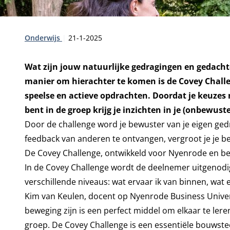
Type:
Publicatiedatum:
Onderwijs
21-1-2025
Wat zijn jouw natuurlijke gedragingen en gedachte
manier om hierachter te komen is de Covey Challe
speelse en actieve opdrachten. Doordat je keuzes 
bent in de groep krijg je inzichten in je (onbewust
Door de challenge word je bewuster van je eigen ged
feedback van anderen te ontvangen, vergroot je je b
De Covey Challenge, ontwikkeld voor Nyenrode en b
In de Covey Challenge wordt de deelnemer uitgenodig
verschillende niveaus: wat ervaar ik van binnen, wat e
Kim van Keulen, docent op Nyenrode Business Univer
beweging zijn is een perfect middel om elkaar te l
groep. De Covey Challenge is een essentiële bouwstee