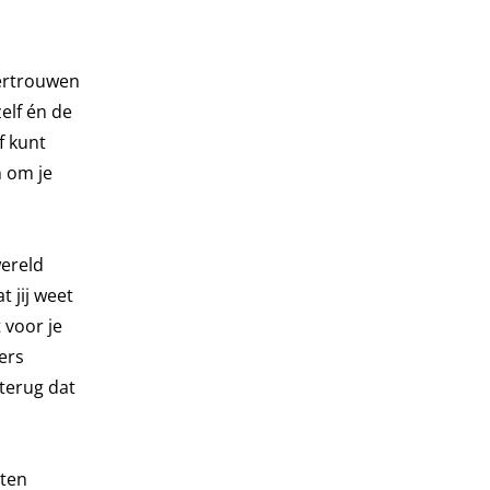
vertrouwen
elf én de
f kunt
n om je
ereld
t jij weet
 voor je
ers
terug dat
nten