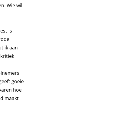
n. Wie wil
est is
nrode
t ik aan
kritiek
elnemers
geeft goeie
rvaren hoe
eld maakt