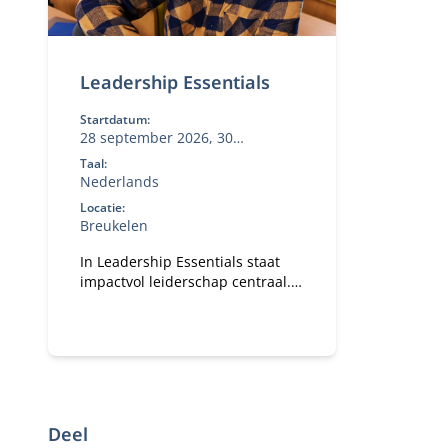
Leadership Essentials
Startdatum:
28 september 2026, 30
november 2026
Taal:
Nederlands
Locatie:
Breukelen
In Leadership Essentials staat
impactvol leiderschap centraal.
Je leert als projectleider,
adviseur of teamleider vanuit
authentiek leiderschap mensen
te mobiliseren richting een
gezamenlijk doel door meer uit
jezelf en de mensen om je heen
te halen.
Deel