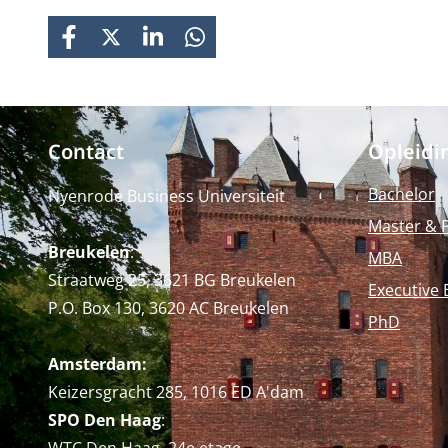
FACEBOOK
X
LINKEDIN
WHATSAPP
Contact
Opleidi
Bachelor
Nyenrode Business Universiteit
Master & 
Breukelen
:
MBA
Straatweg 25, 3621 BG Breukelen
Executive 
P.O. Box 130, 3620 AC Breukelen
PhD
Amsterdam:
Keizersgracht 285, 1016 ED A'dam
SPO Den Haag
: