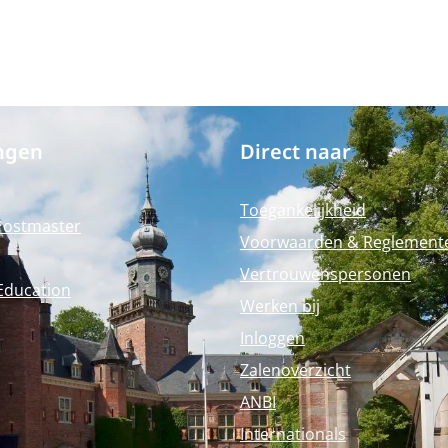
ngen
Direct naar
Toegankelijkheid
Postmaster
Voorwaarden & Reglement
Vertrouwenspersonen
Education
Werken bij
Inloggen
Zalenoverzicht
ANBI
Internationals