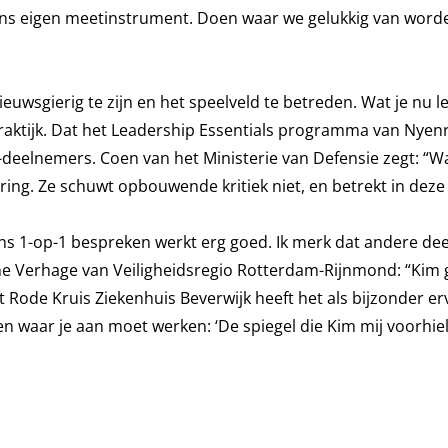
ons eigen meetinstrument. Doen waar we gelukkig van worde
ieuwsgierig te zijn en het speelveld te betreden. Wat je nu le
 praktijk. Dat het Leadership Essentials programma van Nye
d-deelnemers. Coen van het Ministerie van Defensie zegt: “Wa
ing. Ze schuwt opbouwende kritiek niet, en betrekt in deze 
s 1-op-1 bespreken werkt erg goed. Ik merk dat andere de
ne Verhage van Veiligheidsregio Rotterdam-Rijnmond: “Kim 
t Rode Kruis Ziekenhuis Beverwijk heeft het als bijzonder e
t en waar je aan moet werken: ‘De spiegel die Kim mij voorhi