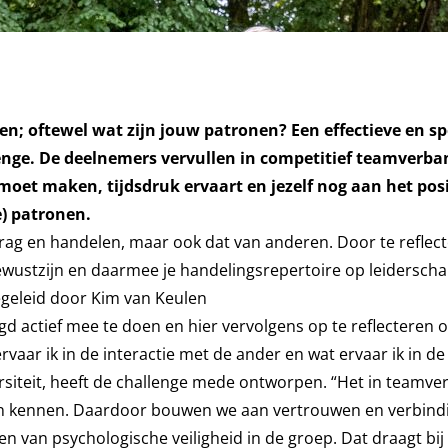
n; oftewel wat zijn jouw patronen? Een effectieve en sp
nge. De deelnemers vervullen in competitief teamverban
moet maken, tijdsdruk ervaart en jezelf nog aan het pos
e) patronen.
rag en handelen, maar ook dat van anderen. Door te reflec
ewustzijn en daarmee je handelingsrepertoire op leidersch
egeleid door Kim van Keulen
d actief mee te doen en hier vervolgens op te reflecteren 
rvaar ik in de interactie met de ander en wat ervaar ik in d
siteit, heeft de challenge mede ontworpen. “Het in teamve
eren kennen. Daardoor bouwen we aan vertrouwen en verbindi
n van psychologische veiligheid in de groep. Dat draagt bij