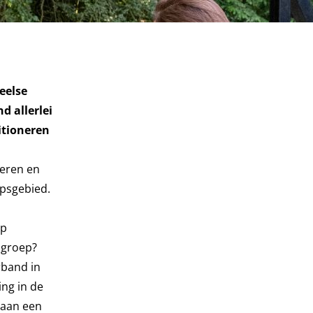
eelse
d allerlei
itioneren
teren en
apsgebied.
op
e groep?
rband in
ng in de
 aan een