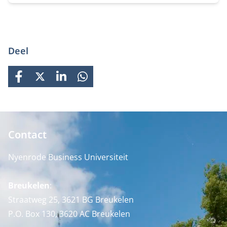
Deel
FACEBOOK
X
LINKEDIN
WHATSAPP
Contact
Nyenrode Business Universiteit
Breukelen
:
Straatweg 25, 3621 BG Breukelen
P.O. Box 130, 3620 AC Breukelen