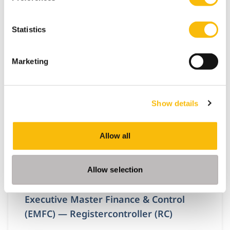
Statistics
Gerelateerde opleidingen
Marketing
Show details
Allow all
Allow selection
Executive Master Finance & Control
(EMFC) — Registercontroller (RC)