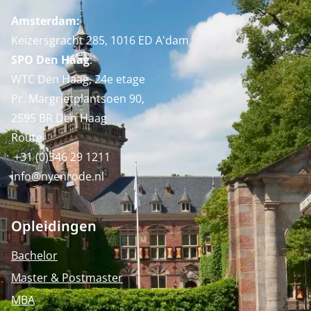
Amsterdam:
Keizersgracht 285, 1016 ED A'dam
SPO Den Haag
:
WTC Den Haag, 24e etage
Pr. Margrietplantsoen 90,
2595 BR Den Haag
Route
+31 (0)346 29 1211
info@nyenrode.nl
Opleidingen
Bachelor
Master & Postmaster
MBA