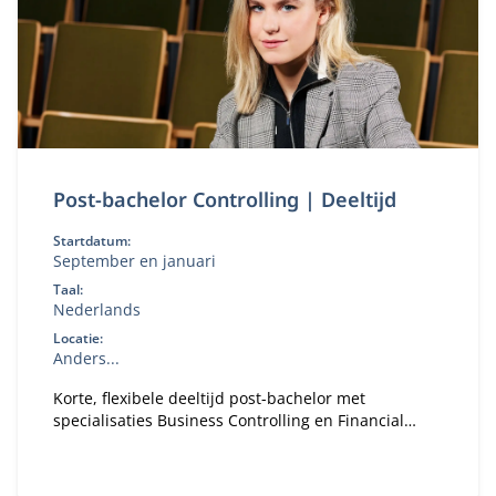
Post-bachelor Controlling | Deeltijd
Startdatum:
September en januari
Taal:
Nederlands
Locatie:
Anders...
Korte, flexibele deeltijd post-bachelor met
specialisaties Business Controlling en Financial
Controlling. Te volgen op Hogescholen in Zwolle,
Arnhem en Eindhoven. En directe toegang tot de
Master Controlling van Nyenrode in Breukelen.