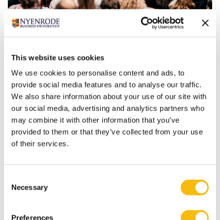
+4
This website uses cookies
We use cookies to personalise content and ads, to
provide social media features and to analyse our traffic.
Tags
We also share information about your use of our site with
our social media, advertising and analytics partners who
Executive Master of Finance & Control
may combine it with other information that you’ve
provided to them or that they’ve collected from your use
Master of Science in Controlling (deeltijd)
of their services.
Post-Bachelor Controlling (deeltijd)
Schakeltraject Accountancy
Consent
Necessary
Selection
Preferences