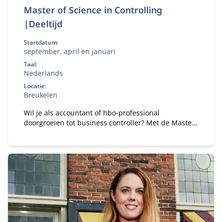
Master of Science in Controlling
|Deeltijd
Startdatum:
september, april en januari
Taal:
Nederlands
Locatie:
Breukelen
Wil je als accountant of hbo‑professional
doorgroeien tot business controller? Met de Master
of Science in Controlling (deeltijd) ontwikkel je de
kennis en vaardigheden om organisaties te
adviseren bij financiële en strategische
vraagstukken.