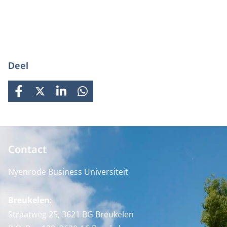
Deel
FACEBOOK
X
LINKEDIN
WHATSAPP
Contact
Nyenrode Business Universiteit
Breukelen
:
Straatweg 25, 3621 BG Breukelen