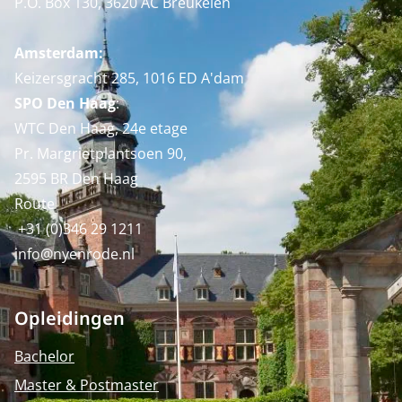
P.O. Box 130, 3620 AC Breukelen
Amsterdam:
Keizersgracht 285, 1016 ED A'dam
SPO Den Haag
:
WTC Den Haag, 24e etage
Pr. Margrietplantsoen 90,
2595 BR Den Haag
Route
+31 (0)346 29 1211
info@nyenrode.nl
Opleidingen
Bachelor
Master & Postmaster