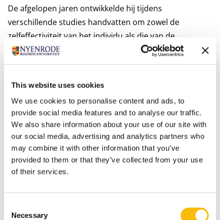
De afgelopen jaren ontwikkelde hij tijdens
verschillende studies handvatten om zowel de
zelfeffectiviteit van het individu als die van de
organisatie te kunnen versterken. ‘Wanneer ruimte
ontstaat voor het belang van het individu en je dit voor
durft te laten gaan op het teambelang krijg je bevlogen
This website uses cookies
medewerkers, die beter presteren en bovendien
We use cookies to personalise content and ads, to
langer bij je blijven werken. En dat is in deze tijd geen
provide social media features and to analyse our traffic.
overbodige luxe’ volgens Kodden.
We also share information about your use of our site with
Controller in control?
our social media, advertising and analytics partners who
Als er een groep is die zich juist conformistisch lijkt te
may combine it with other information that you’ve
moeten gedragen dan zijn het controllers: ze zijn
provided to them or that they’ve collected from your use
of their services.
gewend aan veel regels, procedures en systemen. Dat
roept de vraag op of zij
ook
behoefte hebben aan
ruimte voor origineel en non-conformistisch denken
Consent
en doen? En bevordert dit hun prestaties? Kodden
Necessary
Selection