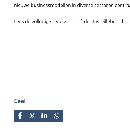
nieuwe businessmodellen in diverse sectoren centraa
Lees de volledige rede van prof. dr. Bas Hillebrand
hi
Deel
FACEBOOK
X
LINKEDIN
WHATSAPP