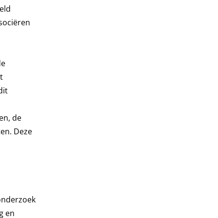
eld
ssociëren
de
t
it
en, de
ten. Deze
 onderzoek
g en