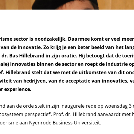
risme sector is noodzakelijk. Daarmee komt er veel meer
n de innovatie. Zo krijg je een beter beeld van het lan
dr. Bas Hillebrand in zijn oratie. Hij betoogt dat de toer
itale) innovaties binnen de sector en roept de industrie 
f. Hillebrand stelt dat we met de uitkomsten van dit on
iteit van bedrijven, van de acceptatie van innovaties, v
r experience.
and aan de orde stelt in zijn inaugurele rede op woensdag 3
ecosysteem perspectief’. Prof. dr. Hillebrand aanvaardt met 
 Toerisme aan Nyenrode Business Universiteit.