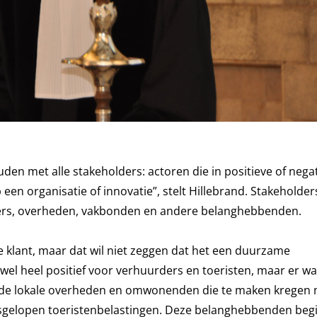
en met alle stakeholders: actoren die in positieve of nega
n organisatie of innovatie”, stelt Hillebrand. Stakeholders
nciers, overheden, vakbonden en andere belanghebbenden.
de klant, maar dat wil niet zeggen dat het een duurzame
el heel positief voor verhuurders en toeristen, maar er wa
de lokale overheden en omwonenden die te maken kregen 
misgelopen toeristenbelastingen. Deze belanghebbenden beg