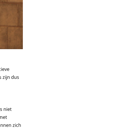
tieve
 zijn dus
s niet
met
innen zich