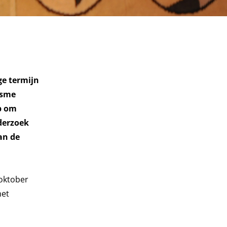
ge termijn
isme
op om
derzoek
an de
 oktober
het