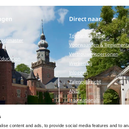
ngen
Direct naar
Toegankelijkheid
Postmaster
Voorwaarden & Reglement
Vertrouwenspersonen
Education
Werken bij
Inloggen
Zalenoverzicht
ANBI
Internationals
Perspagina
s
Nyenrode Webshop
ise content and ads, to provide social media features and to an