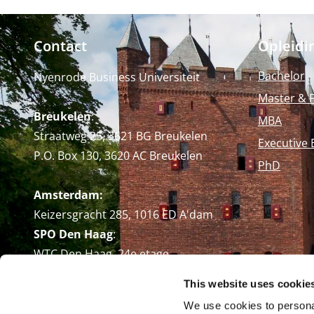
Contact
Opleidi
Bachelor
Nyenrode Business Universiteit
Master & 
Breukelen
:
MBA
Straatweg 25, 3621 BG Breukelen
Executive 
P.O. Box 130, 3620 AC Breukelen
PhD
Amsterdam:
Keizersgracht 285, 1016 ED A'dam
SPO Den Haag
:
WTC Den Haag, 24e etage
Pr. Margrietplantsoen 90,
This website uses cookie
2595 BR Den Haag
We use cookies to personal
Route