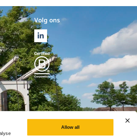
Volg ons
LINKEDIN
en
Allow all
alyse