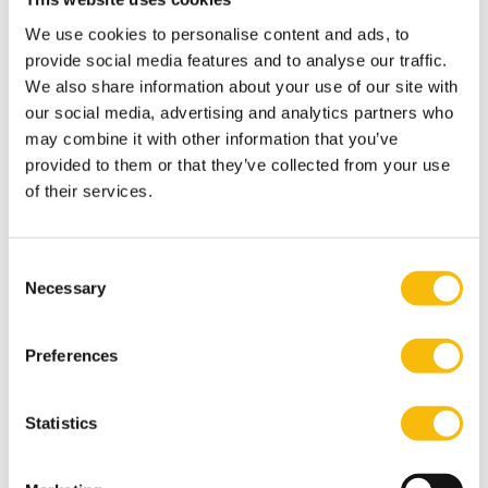
verantwoordelijkheid blijven houden. Want wat
We use cookies to personalise content and ads, to
natuurlijk niet mag gebeuren, is dat we door de
provide social media features and to analyse our traffic.
wereldwijde omvang van het klimaatprobleem gaan
We also share information about your use of our site with
our social media, advertising and analytics partners who
denken dat individuele acties er niet toe doen. We
may combine it with other information that you’ve
moeten een balans zien te vinden tussen realisme en
provided to them or that they’ve collected from your use
optimisme. Het is essentieel om de ernst van de
of their services.
klimaatcrisis te erkennen, maar ook om hoopvol en
gemotiveerd te blijven door ons te richten op wat
Consent
individueel en collectief bereikt kan worden. Kritisch
Necessary
Selection
denken is hierbij heel belangrijk. In een tijdperk waarin
informatie – en ook desinformatie – snel verspreid
Preferences
wordt, is het essentieel om de bronnen van onze
informatie zorgvuldig te evalueren en te vertrouwen
op wetenschappelijk gefundeerde kennis. Daarnaast is
Statistics
het belangrijk dat we voldoende reflecteren op ons
eigen gedrag en levensstijl, zodat wij deze kunnen