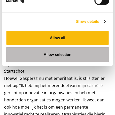
Marketing
aanpassen in lijn met wat wij verantwoord vinden
vanuit het oogpunt van duurzaamheid. Ook
nieuwsgierigheid, het willen leren over nieuwe
Show details
duurzame technologieën en het openstaan voor
nieuwe ideeën kunnen bijdragen aan een duurzamere
Allow all
levensstijl. Tot slot wil ik benadrukken hoe essentieel
het is om creatief en vernieuwend te denken bij het
Allow selection
vinden van duurzame oplossingen, te beginnen in ons
eigen leven.”
Startschot
Hoewel Gaspersz nu met emeritaat is, is stilzitten er
niet bij. “Ik heb mij het merendeel van mijn carrière
gericht op innovatie in organisaties en heb met
honderden organisaties mogen werken. Ik weet dan
ook hoe moeilijk het is om een permanente
innovatiekracht te realiseren. Organisaties die hierin