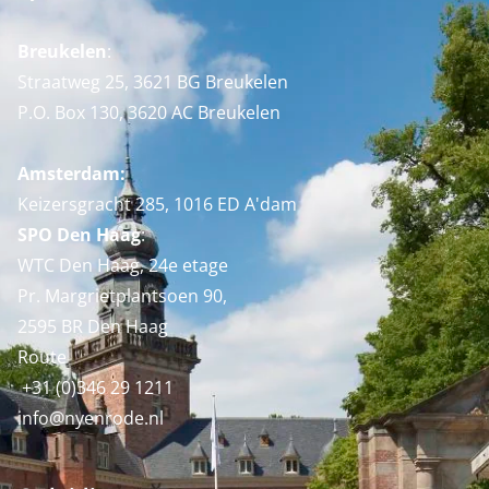
Breukelen
:
Straatweg 25, 3621 BG Breukelen
P.O. Box 130, 3620 AC Breukelen
Amsterdam:
Keizersgracht 285, 1016 ED A'dam
SPO Den Haag
:
WTC Den Haag, 24e etage
Pr. Margrietplantsoen 90,
2595 BR Den Haag
Route
+31 (0)346 29 1211
info@nyenrode.nl