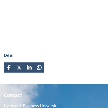
Deel
FACEBOOK
X
LINKEDIN
WHATSAPP
Contact
Nyenrode Business Universiteit