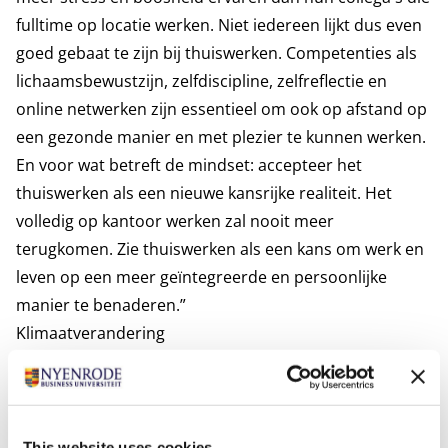
fulltime op locatie werken. Niet iedereen lijkt dus even
goed gebaat te zijn bij thuiswerken. Competenties als
lichaamsbewustzijn, zelfdiscipline, zelfreflectie en
online netwerken zijn essentieel om ook op afstand op
een gezonde manier en met plezier te kunnen werken.
En voor wat betreft de mindset: accepteer het
thuiswerken als een nieuwe kansrijke realiteit. Het
volledig op kantoor werken zal nooit meer
terugkomen. Zie thuiswerken als een kans om werk en
leven op een meer geïntegreerde en persoonlijke
manier te benaderen.”
Klimaatverandering
Van alle ontwikkelingen, zal klimaatverandering
volgens Gaspersz de grootste gevolgen hebben. “We
kunnen hierbij machteloosheid ervaren. Toch is het
belangrijk dat we een gevoel van empowerment en
This website uses cookies