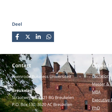
Deel
FACEBOOK
X
LINKEDIN
WHATSAPP
Contact
Opleidi
Bachelor
Nyenrode Business Universiteit
Master & 
Breukelen
:
MBA
Straatweg 25, 3621 BG Breukelen
Executive 
P.O. Box 130, 3620 AC Breukelen
PhD