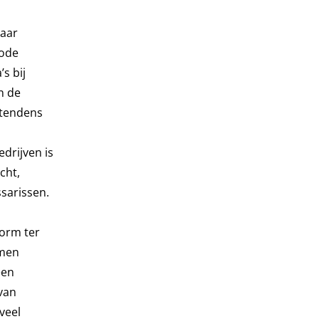
naar
iode
s bij
n de
 tendens
drijven is
cht,
sarissen.
vorm ter
rmen
een
van
veel