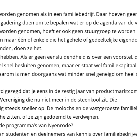
 worden genomen als in een familiebedrijf. Daar hoeven gee
gadering doen om te bepalen wat er op de agenda van de 
et worden genomen, hoeft er ook geen stuurgroep te worden
 maar één of enkele die het gehele of gedeeltelijke eigen
nden, doen ze het.
 hebben. Als er geen eensluidendheid is over een voorstel, 
el snel besluiten genomen, maar er staat wel familiekapitaal
Daarom is men doorgaans wat minder snel geneigd om heel 
rd gezegd dat je eens in de zestig jaar van productmarktco
reniging die nu niet meer in de steenkool zit. Die
 steeds sneller op. De molochs en de vastgeroeste familie
he zitten, of ze zijn gedoemd te verdwijnen.
in de programma’s van Nyenrode?
 studenten en deelnemers van kennis over familiebedrijve