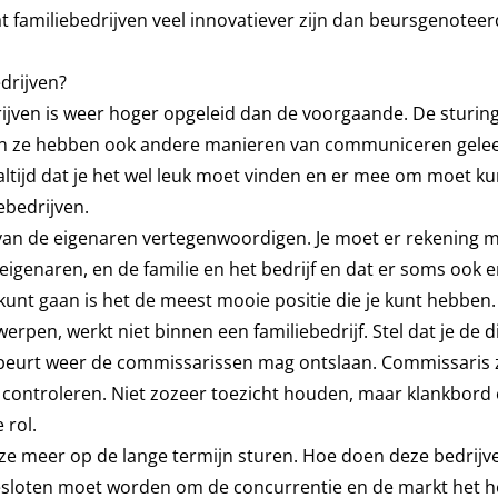
 dat familiebedrijven veel innovatiever zijn dan beursgenotee
drijven?
rijven is weer hoger opgeleid dan de voorgaande. De sturing
en ze hebben ook andere manieren van communiceren gelee
k altijd dat je het wel leuk moet vinden en er mee om moet 
ebedrijven.
van de eigenaren vertegenwoordigen. Je moet er rekening 
eigenaren, en de familie en het bedrijf en dat er soms ook 
nt gaan is het de meest mooie positie die je kunt hebben. 
erpen, werkt niet binnen een familiebedrijf. Stel dat je de d
ijn beurt weer de commissarissen mag ontslaan. Commissaris 
 controleren. Niet zozeer toezicht houden, maar klankbord
 rol.
e meer op de lange termijn sturen. Hoe doen deze bedrijve
 besloten moet worden om de concurrentie en de markt het h