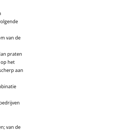
n
volgende
dom van de
dan praten
 op het
scherp aan
mbinatie
bedrijven
n; van de