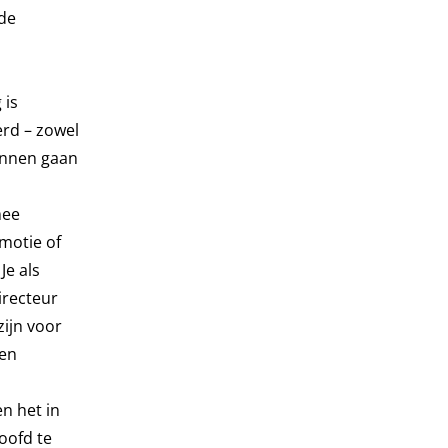
rde
 is
rd – zowel
kunnen gaan
mee
emotie of
Je als
irecteur
zijn voor
 en
n het in
oofd te