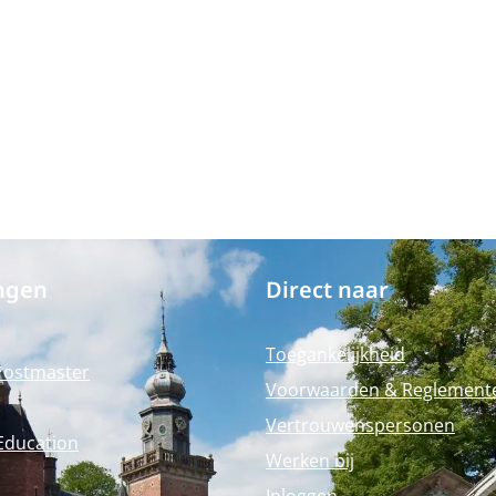
ngen
Direct naar
Toegankelijkheid
Postmaster
Voorwaarden & Reglement
Vertrouwenspersonen
Education
Werken bij