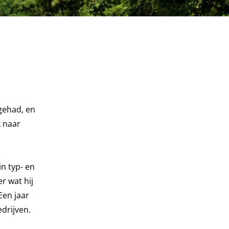
gehad, en
k naar
in typ- en
r wat hij
Een jaar
drijven.