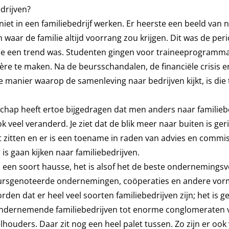
edrijven?
niet in een familiebedrijf werken. Er heerste een beeld van 
 waar de familie altijd voorrang zou krijgen. Dit was de per
 een trend was. Studenten gingen voor traineeprogramma’
ière te maken. Na de beursschandalen, de financiële crisis e
e manier waarop de samenleving naar bedrijven kijkt, is die
ap heeft ertoe bijgedragen dat men anders naar familiebe
ok veel veranderd. Je ziet dat de blik meer naar buiten is geri
 zitten en er is een toename in raden van advies en commis
is gaan kijken naar familiebedrijven.
 een soort hausse, het is alsof het de beste ondernemings
 beursgenoteerde ondernemingen, coöperaties en andere vo
n dat er heel veel soorten familiebedrijven zijn; het is g
 ondernemende familiebedrijven tot enorme conglomeraten 
houders. Daar zit nog een heel palet tussen. Zo zijn er ook 