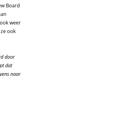
New Board
aan
 ook weer
 ze ook
rd door
pt dat
evens naar