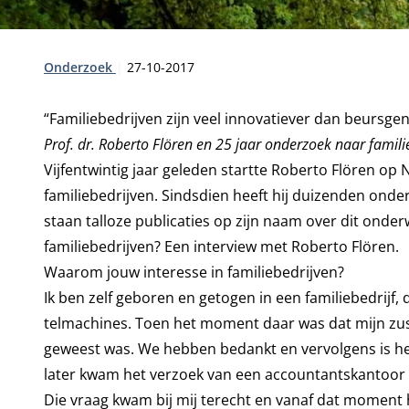
Type:
Publicatiedatum:
Onderzoek
27-10-2017
“Familiebedrijven zijn veel innovatiever dan beursge
Prof. dr. Roberto Flören en 25 jaar onderzoek naar famili
Vijfentwintig jaar geleden startte Roberto Flören op
familiebedrijven. Sindsdien heeft hij duizenden ond
staan talloze publicaties op zijn naam over dit onde
familiebedrijven? Een interview met Roberto Flören.
Waarom jouw interesse in familiebedrijven?
Ik ben zelf geboren en getogen in een familiebedrijf,
telmachines. Toen het moment daar was dat mijn zus 
geweest was. We hebben bedankt en vervolgens is het 
later kwam het verzoek van een accountantskantoor
Die vraag kwam bij mij terecht en vanaf dat moment 