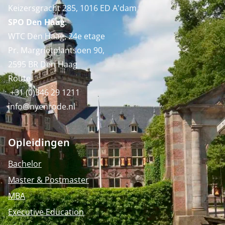
Keizersgracht 285, 1016 ED A'dam
SPO Den Haag
:
WTC Den Haag, 24e etage
Pr. Margrietplantsoen 90,
2595 BR Den Haag
Route
+31 (0)346 29 1211
info@nyenrode.nl
Opleidingen
Bachelor
Master & Postmaster
MBA
Executive Education