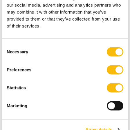
het innovatieve bedrijfsmodel van dergelijke
our social media, advertising and analytics partners who
maatschappelijke ondernemingen onderzoeken en
may combine it with other information that you’ve
ontdekken of en hoe de aanpak van maatschappelijke
provided to them or that they’ve collected from your use
of their services.
ondernemingen ook voor hen zou kunnen werken. Ze
kunnen ook een maatschappelijke onderneming
betrekken als adviseur over het herzien van het
Consent
traditionele bedrijfsmodel. Zo kunnen zulke
Necessary
Selection
innovatieve bedrijven en start-ups hen de weg wijzen.’
Lees het hele artikel dat is verschenen op
outvie.nl
.
Preferences
Statistics
Marketing
Show details