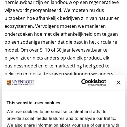
hernieuwbaar zijn en landbouw op een regeneratieve
wijze wordt georganiseerd. We moeten nu dus
uitzoeken hoe afhankelijk bedrijven zijn van natuur en
ecosystemen. Vervolgens moeten we manieren
onderzoeken hoe met die afhankelijkheid om te gaan
op een zodanige manier dat die past in het circulaire
model. Om over 5, 10 of 50 jaar levensvatbaar te
blijven, zit er niets anders op dan elk product, elk
businessmodel en elke marktsetting heel goed te
bekijken en ons af te vragen wat kunnen we anders
doen om de natuur te laten voort bestaan en gezond
te houden?’
Advies aan traditionele corporates
This website uses cookies
‘Ik raad directie en raad van commissarissen aan om
We use cookies to personalise content and ads, to
samen te werken met maatschappelijke
provide social media features and to analyse our traffic.
ondernemingen die in hun branche zitten. Ze kunnen
We also share information about your use of our site with