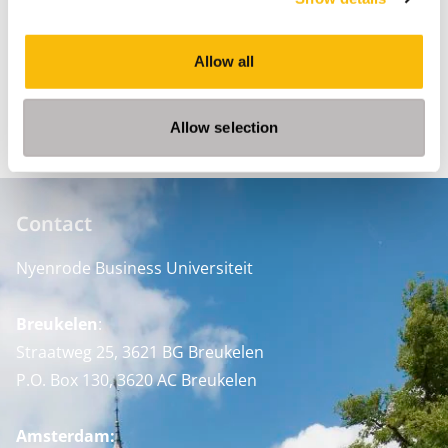
Deel
Allow all
FACEBOOK
X
LINKEDIN
WHATSAPP
Allow selection
Contact
Nyenrode Business Universiteit
Breukelen
:
Straatweg 25, 3621 BG Breukelen
P.O. Box 130, 3620 AC Breukelen
Amsterdam: