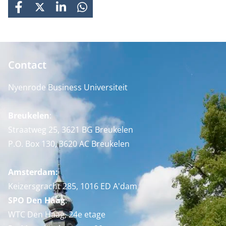
FACEBOOK
X
LINKEDIN
WHATSAPP
Contact
Nyenrode Business Universiteit
Breukelen
:
Straatweg 25, 3621 BG Breukelen
P.O. Box 130, 3620 AC Breukelen
Amsterdam:
Keizersgracht 285, 1016 ED A'dam
SPO Den Haag
:
WTC Den Haag, 24e etage