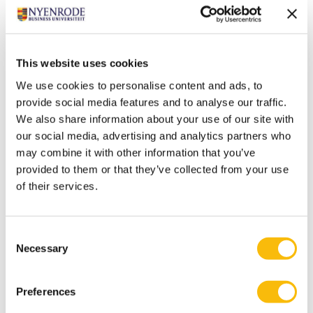
actuaris gaat stromen in de organisatie en is altijd up-
to-date. In de praktijk zie ik dat het werkt. Specialisten
gaan met meer plezier aan de slag en ontwikkelen
This website uses cookies
zichzelf en managers voelen zich niet meer
genoodzaakt alles te controleren of met mooie
We use cookies to personalise content and ads, to
provide social media features and to analyse our traffic.
praatjes hun gebrek aan kennis te verbergen.’
We also share information about your use of our site with
Als vakspecialisten zichtbaar worden en meer inspraak
our social media, advertising and analytics partners who
krijgen in bestuurlijke besluitvorming heeft dit vele
may combine it with other information that you’ve
voordelen. Bij overleggen, presentaties en
provided to them or that they’ve collected from your use
besluitvorming over inhoudelijke zaken wordt niet de
of their services.
manager naar voren geschoven, maar de specialist.
Van der Ploeg: ‘Zo wordt het besluitvormingsproces
Consent
sneller en beter. Kennis zit op de juiste plek en wordt
Necessary
Selection
niet meer drie keer doorgegeven. Relaties worden
persoonlijker en er is meer vertrouwen.’
Preferences
Verandering van binnenuit