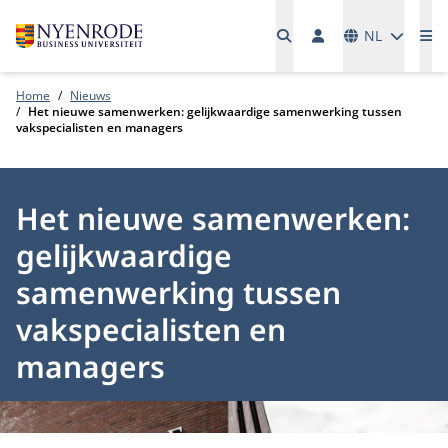
Talen
NL
Me
Home
Nieuws
Het nieuwe samenwerken: gelijkwaardige samenwerking tussen
vakspecialisten en managers
Het nieuwe samenwerken:
gelijkwaardige
samenwerking tussen
vakspecialisten en
managers