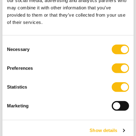
our social media, advertising and analytics partners who
Tags
may combine it with other information that you’ve
provided to them or that they’ve collected from your use
Post-Master RA Custom Made
of their services.
Consent
Necessary
Selection
Preferences
Gerelateerde opleidingen
Statistics
Marketing
Show details