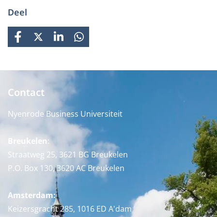
Deel
FACEBOOK
X
LINKEDIN
WHATSAPP
Contact
Nyenrode Business Universiteit
Breukelen
:
Straatweg 25, 3621 BG Breukelen
P.O. Box 130, 3620 AC Breukelen
Amsterdam:
Keizersgracht 285, 1016 ED A'dam