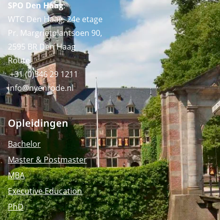
SPO Den Haag
:
WTC Den Haag, 24e etage
Pr. Margrietplantsoen 90,
2595 BR Den Haag
Route
+31 (0)346 29 1211
info@nyenrode.nl
Opleidingen
Bachelor
Master & Postmaster
MBA
Executive Education
PhD