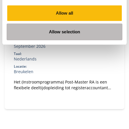
Allow all
RA-opleiding
Allow selection
Startdatum:
September 2026
Taal:
Nederlands
Locatie:
Breukelen
Het (Instroomprogramma) Post-Master RA is een
flexibele deeltijdopleiding tot registeraccountant
(RA). Je krijgt een persoonlijk studieplan op basis
van jouw vooropleiding(en) en volgt de studie naast
je werk. Om te starten heb je een MSc-diploma
nodig in een financiële, economische of
bedrijfskundige richting.