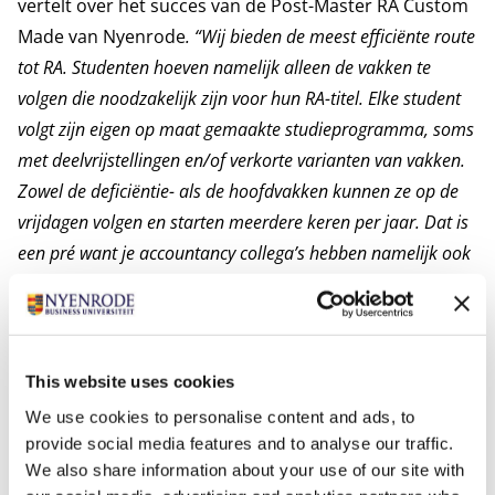
vertelt over het succes van de
Post-Master RA Custom
Made
van Nyenrode
. “Wij bieden de meest efficiënte route
tot RA. Studenten hoeven namelijk alleen de vakken te
volgen die noodzakelijk zijn voor hun RA-titel. Elke student
volgt zijn eigen op maat gemaakte studieprogramma, soms
met deelvrijstellingen en/of verkorte varianten van vakken.
Zowel de deficiëntie- als de hoofdvakken kunnen ze op de
vrijdagen volgen en starten meerdere keren per jaar. Dat is
een pré want je accountancy collega’s hebben namelijk ook
allemaal op vrijdag college.”
Wo-studenten kunnen vrijblijvend informeren naar een
indicatie van hun studieprogramma op maat.
Mieke: "
Het geeft mij veel voldoening om met de studenten
This website uses cookies
mee te denken hoe zij zo efficiënt en snel mogelijk hun RA-
We use cookies to personalise content and ads, to
titel kunnen behalen zonder de kwaliteit uit het oog te
provide social media features and to analyse our traffic.
verliezen.“
We also share information about your use of our site with