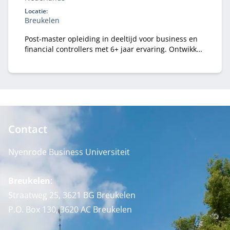
Locatie:
Breukelen
Post-master opleiding in deeltijd voor business en
financial controllers met 6+ jaar ervaring. Ontwikkel
je tot registercontroller (RC) en strategisch business
partner in een veranderende omgeving.
Contact
Nyenrode Business Universiteit
Breukelen
:
Straatweg 25, 3621 BG Breukelen
P.O. Box 130, 3620 AC Breukelen