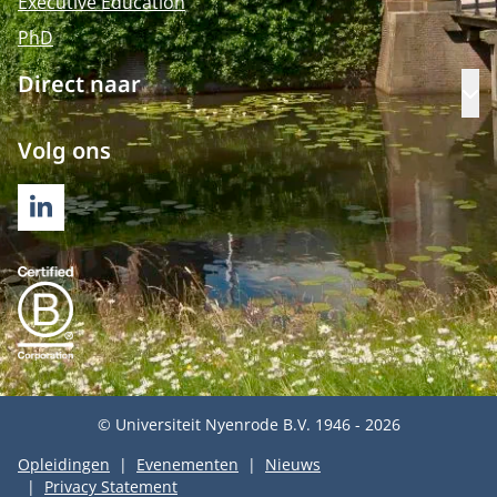
Executive Education
PhD
Direct naar
Op
Volg ons
LINKEDIN
© Universiteit Nyenrode B.V. 1946 - 2026
Opleidingen
Evenementen
Nieuws
Privacy Statement