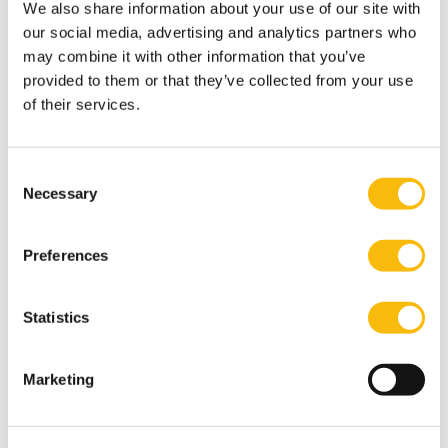
We also share information about your use of our site with
indicatie van jouw studieplan? Stuur dan je cijferlijsten
our social media, advertising and analytics partners who
van al je vooropleidingen en vakomschrijvingen met
may combine it with other information that you’ve
ECTS naar
IPMAccountancy@nyenrode.nl.
provided to them or that they’ve collected from your use
Op zoek naar een baan?
of their services.
Bekijk hieronder de vacatures van
accountantskantoren op onze digitale
Consent
bedrijvenmarkt of neem contact op met ons op
Necessary
Selection
via
sollicitatiehulp@nyenrode.nl
.
DIGITALE BEDRIJVENMARKT
Preferences
Statistics
Stappen
1. Aanmelden voor de opleiding:
1
Marketing
Meld je aan via de groene aanmeldbutton
bovenaan de pagina, je hoeft hier enkel je
algemene contactgegevens in te vullen.