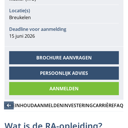
Locatie(s)
Breukelen
Deadline voor aanmelding
15 juni 2026
BROCHURE AANVRAGEN
PERSOONLIJK ADVIES
AANMELDEN
DUCTIE
INHOUD
AANMELDEN
INVESTERING
CARRIÈRE
FAQ
Wat is de RA-opleiding?