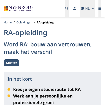
Talen
NL
Me
Home
Opleidingen
RA-opleiding
RA-opleiding
Word RA: bouw aan vertrouwen,
maak het verschil
Master
Level:
In het kort
Kies je eigen studieroute tot RA
Werk aan je persoonlijke en
professionele groei