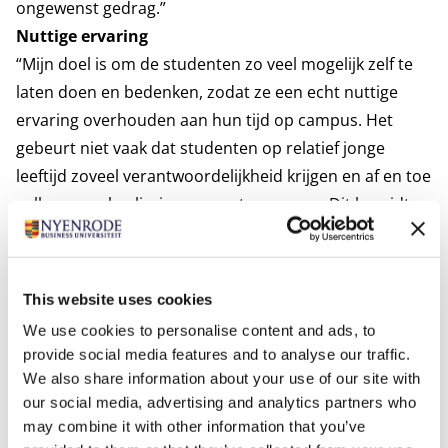
ongewenst gedrag.”
Nuttige ervaring
“Mijn doel is om de studenten zo veel mogelijk zelf te
laten doen en bedenken, zodat ze een echt nuttige
ervaring overhouden aan hun tijd op campus. Het
gebeurt niet vaak dat studenten op relatief jonge
leeftijd zoveel verantwoordelijkheid krijgen en af en toe
zulke zware beslissingen moeten nemen. Dit bereidt ze
dus ook echt voor op het leven na Nyenrode.”
“Ik heb vroeger zelf als student op de Nyenrode
campus gewoond. Toen waren er veel meer studenten
This website uses cookies
op campus dan nu. De studie, de campus en het NCV-
We use cookies to personalise content and ads, to
verenigingsleven zijn bepalend gebleven voor de
provide social media features and to analyse our traffic.
uitstraling van Nyenrode, maar niet meer alleen.
We also share information about your use of our site with
Nyenrode is veel verder geprofessionaliseerd en het
our social media, advertising and analytics partners who
aantal studenten dat jaarlijks opgeleid wordt, is vele
may combine it with other information that you’ve