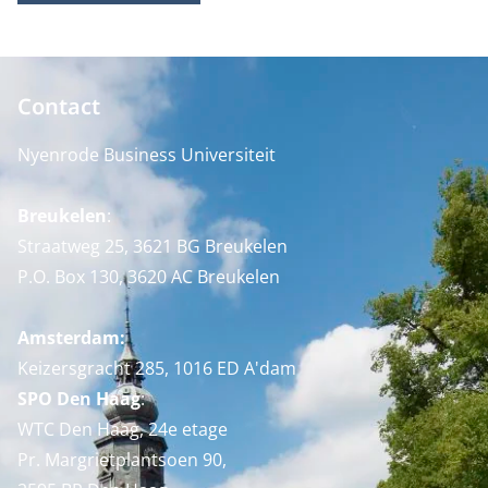
Contact
Nyenrode Business Universiteit
Breukelen
:
Straatweg 25, 3621 BG Breukelen
P.O. Box 130, 3620 AC Breukelen
Amsterdam:
Keizersgracht 285, 1016 ED A'dam
SPO Den Haag
:
WTC Den Haag, 24e etage
Pr. Margrietplantsoen 90,