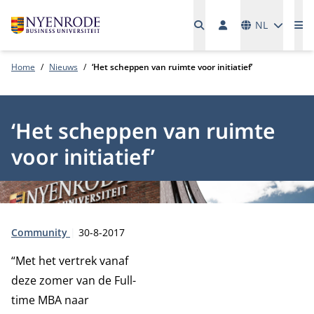
Talen
NL
Me
Home
Nieuws
‘Het scheppen van ruimte voor initiatief’
‘Het scheppen van ruimte
voor initiatief’
Type:
Publicatiedatum:
Community
30-8-2017
“Met het vertrek vanaf
deze zomer van de Full-
time MBA naar