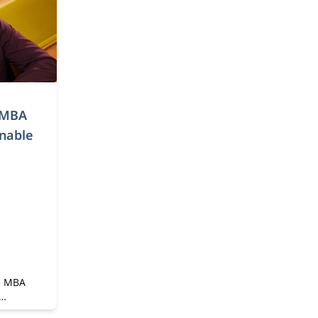
 MBA
inable
e MBA
zame