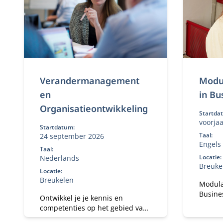
Verandermanagement
Modu
en
in Bu
Organisatieontwikkeling
Startda
voorjaa
Startdatum:
Taal:
24 september 2026
Engels
Taal:
Locatie:
Nederlands
Breuke
Locatie:
Breukelen
Modula
Busines
Ontwikkel je je kennis en
digital
competenties op het gebied van
leiders
organisatieverandering binnen