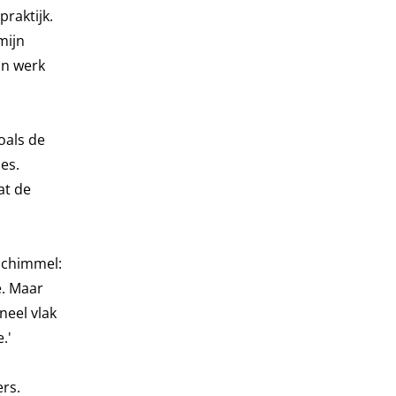
raktijk.
mijn
jn werk
oals de
es.
at de
Schimmel:
e. Maar
neel vlak
.'
ers.