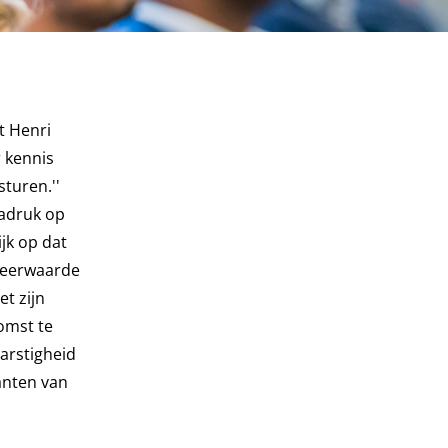
t Henri
r kennis
turen.''
nadruk op
jk op dat
 meerwaarde
t zijn
omst te
arstigheid
anten van