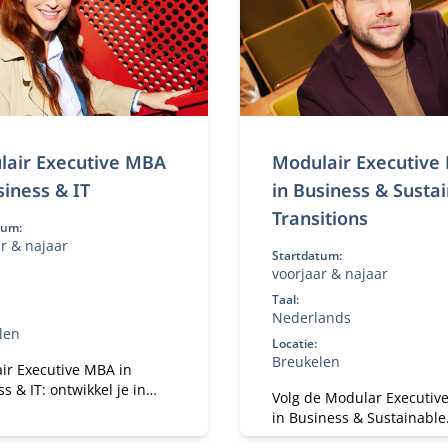
lair Executive MBA
Modulair Executive
siness & IT
in Business & Susta
Transitions
tum:
r & najaar
Startdatum:
voorjaar & najaar
Taal:
Nederlands
len
Locatie:
Breukelen
ir Executive MBA in
s & IT: ontwikkel je in
Volg de Modular Executiv
e transformatie, IT
in Business & Sustainable
chap en strategie.
Transitions en leid duur