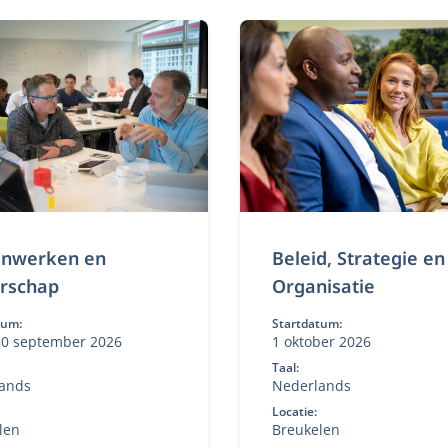
le deeltijd MBA voor
verandering. Flexibele dee
 professionals.
MBA voor executives in st
en transformatie.
nwerken en
Beleid, Strategie en
erschap
Organisatie
tum:
Startdatum:
30 september 2026
1 oktober 2026
Taal:
ands
Nederlands
Locatie:
len
Breukelen