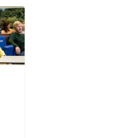
ltijd
rategie