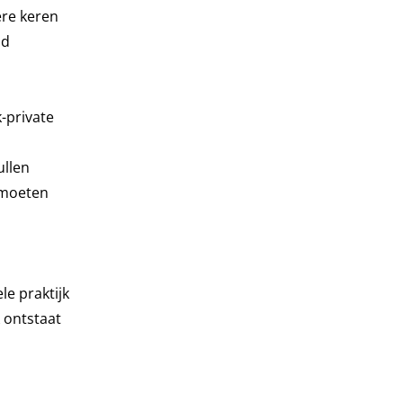
ere keren
nd
-private
ullen
 moeten
e praktijk
 ontstaat