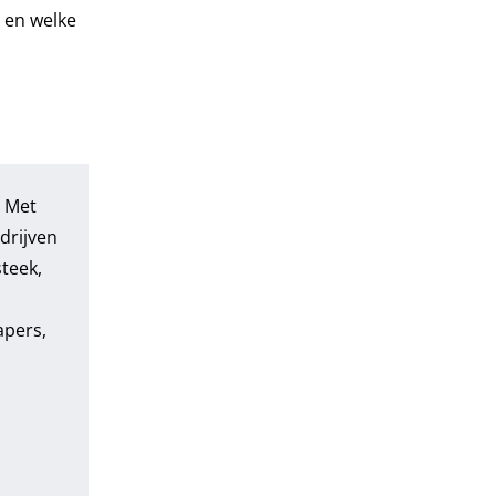
 en welke
. Met
drijven
teek,
apers
,