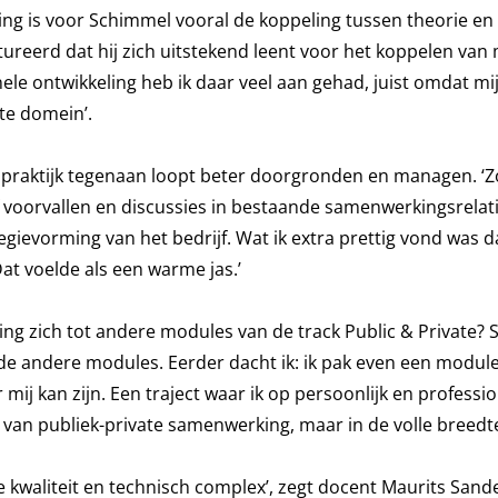
g is voor Schimmel vooral de koppeling tussen theorie en p
tureerd dat hij zich uitstekend leent voor het koppelen van 
ele ontwikkeling heb ik daar veel aan gehad, juist omdat mi
ate domein’.
e praktijk tegenaan loopt beter doorgronden en managen. ‘Z
oorvallen en discussies in bestaande samenwerkingsrelati
tegievorming van het bedrijf. Wat ik extra prettig vond was d
at voelde als een warme jas.’
g zich tot andere modules van de track Public & Private? 
 de andere modules. Eerder dacht ik: ik pak even een modul
ij kan zijn. Een traject waar ik op persoonlijk en professio
d van publiek-private samenwerking, maar in de volle breedte
e kwaliteit en technisch complex’, zegt docent Maurits Sand