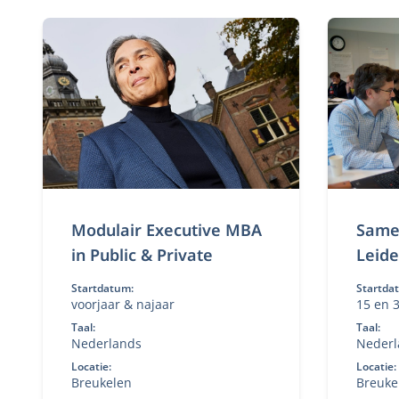
Flexibe
de publieke of private sector.
ervaren
Modulair Executive MBA
Same
in Public & Private
Leid
Startdatum:
Startda
voorjaar & najaar
15 en 
Taal:
Taal:
Nederlands
Nederl
Locatie:
Locatie:
Breukelen
Breuke