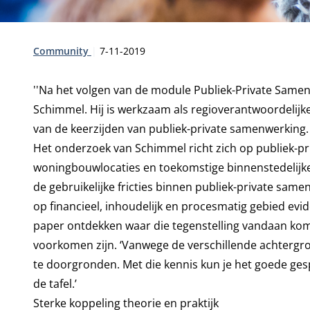
Type:
Publicatiedatum:
Community
7-11-2019
''Na het volgen van de module Publiek-Private Samen
Schimmel. Hij is werkzaam als regioverantwoordelijke
van de keerzijden van publiek-private samenwerking.
Het onderzoek van Schimmel richt zich op publiek-pr
woningbouwlocaties en toekomstige binnenstedelijke
de gebruikelijke fricties binnen publiek-private sam
op financieel, inhoudelijk en procesmatig gebied evid
paper ontdekken waar die tegenstelling vandaan ko
voorkomen zijn. ‘Vanwege de verschillende achtergro
te doorgronden. Met die kennis kun je het goede ge
de tafel.’
Sterke koppeling theorie en praktijk