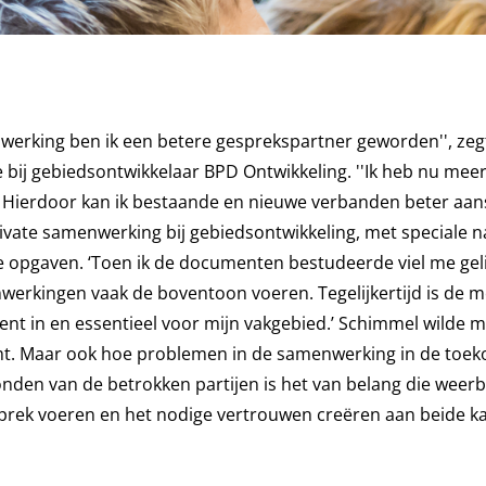
werking ben ik een betere gesprekspartner geworden'', zeg
 bij gebiedsontwikkelaar BPD Ontwikkeling. ''Ik heb nu mee
 Hierdoor kan ik bestaande en nieuwe verbanden beter aans
ivate samenwerking bij gebiedsontwikkeling, met speciale 
 opgaven. ‘Toen ik de documenten bestudeerde viel me geli
enwerkingen vaak de boventoon voeren. Tegelijkertijd is de
ent in en essentieel voor mijn vakgebied.’ Schimmel wilde me
mt. Maar ook hoe problemen in de samenwerking in de toek
nden van de betrokken partijen is het van belang die weerb
sprek voeren en het nodige vertrouwen creëren aan beide k